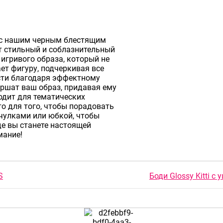
 с нашим черным блестящим
от стильный и соблазнительный
игривого образа, который не
ет фигуру, подчеркивая все
сти благодаря эффектному
ершат ваш образ, придавая ему
одит для тематических
то для того, чтобы порадовать
с чулками или юбкой, чтобы
де вы станете настоящей
мание!
S
Боди Glossy Kitti с