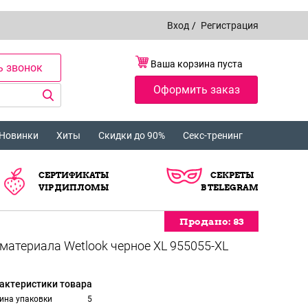
Вход
/
Регистрация
Ваша корзина пуста
ь звонок
Оформить заказ
Новинки
Хиты
Скидки до 90%
Секс-тренинг
СЕРТИФИКАТЫ
СЕКРЕТЫ
VIP ДИПЛОМЫ
В TELEGRAM
Продано:
Продано:
Продано:
Продано:
Продано:
Продано:
83
83
83
83
83
83
актеристики товара
ина упаковки
5