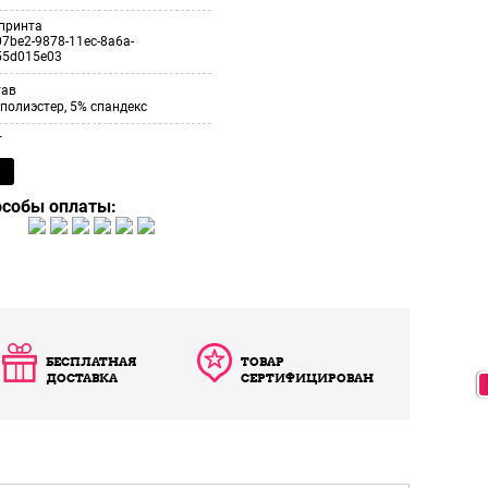
принта
7be2-9878-11ec-8a6a-
55d015e03
тав
полиэстер, 5% спандекс
т
особы оплаты:
БЕСПЛАТНАЯ
ТОВАР
ДОСТАВКА
СЕРТИФИЦИРОВАН