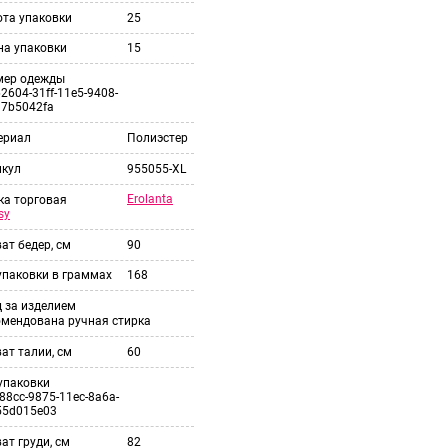
ота упаковки
25
на упаковки
15
мер одежды
2604-31ff-11e5-9408-
37b5042fa
ериал
Полиэстер
икул
955055-XL
Erolanta
ка торговая
sy
ат бедер, см
90
упаковки в граммах
168
 за изделием
омендована ручная стирка
ат талии, см
60
упаковки
88cc-9875-11ec-8a6a-
55d015e03
ат груди, см
82