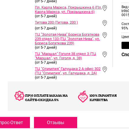
(от 5-7 дней)
Вид 
Пл. Карла Маркса, Покрышкина 6 (Пл.
b9b0
Карла Маркса, ул. Покрышкина 6)
001
(от 5-7 дней)
Титова 200 (Титова, 200 )
Сос
(от 5-7 дней)
95% 
ТЦ "Золотая Нива" Бориса Богаткова
Цве
239 отдел 133 (ТЦ "Золотая Нива", ул.
Бориса Богаткова 239)
(от 5-7 дней)
ТЦ "Маршал" Гоголя 38 отдел 3 (ТЦ
Сп
"Маршал", ул. Гоголя, д. 38)
(от 5-7 дней)
ТЦ "Олимпия" Галущака 2 А офис 302
(ТЦ "Олимпия", ул. Галущака, д. 2А)
(от 5-7 дней)
ПРИ ОПЛАТЕ ЗАКАЗА НА
100% ГАРАНТИЯ
САЙТЕ-СКИДКА 5%
КАЧЕСТВА
прос-Ответ
Отзывы