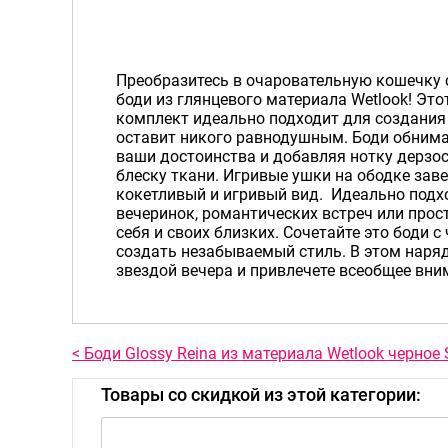
Преобразитесь в очаровательную кошечку
боди из глянцевого материала Wetlook! Эт
комплект идеально подходит для создания 
оставит никого равнодушным. Боди обнима
ваши достоинства и добавляя нотку дерзо
блеску ткани. Игривые ушки на ободке зав
кокетливый и игривый вид. Идеально подх
вечеринок, романтических встреч или прос
себя и своих близких. Сочетайте это боди 
создать незабываемый стиль. В этом наря
звездой вечера и привлечете всеобщее вни
< Боди Glossy Reina из материала Wetlook черное 
Товары со скидкой из этой категории: