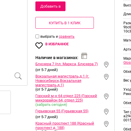
Выс
Добавить в
Дли
корзину
КУПИТЬ В 1 КЛИК
Раз
9bc6
10c
выбрать и
сравнить
Мат
В ИЗБРАННОЕ
Арт
Наличие в магазинах:
Мар
Glos
Блюхера 7 (пл. Маркса, Блюхера 7)
(от 5-7 дней)
Обхв
Вокзальная магистраль,д.1 (г.
Новосибирск,Вокзальная
Вес 
магистраль,д.1)
(от 5-7 дней)
Уход
Рек
Горский м-н 64 отдел 225 (Горский
микрорайон 64, отдел 225)
Обхв
(забрать сегодня)
Гурьевская 55 (Гурьевская 55)
Тип 
a2f4
(от 5-7 дней)
001
Красный проспект 188 (Красный
проспект д. 188)
Обхв