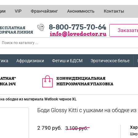
ции
VIP
Франчайзинг
Анонимность
Контакты
8-800-775-70-64
ЕСПЛАТНАЯ
Заказат
ОРЯЧАЯ ЛИНИЯ
info@lovedoctor.ru
тика
Афродизиаки
Фетиш и БДСМ
Эротическое белье
АТНАЯ*
КОНФИДЕНЦИАЛЬНАЯ
ВКА 24Ч
НЕПРОЗРАЧНАЯ УПАКОВКА
и на ободке из материала Wetlook черное XL
2 790 руб.
Хар
3 100 руб.
Шир