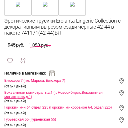
Эротические трусики Erolanta Lingerie Collection с
декоративным вырезом сзади черные 42-44 в
пакете 741171(42-44)БЛ
945 руб.
1 050 руб.
сравнить
ИЗБРАННОЕ
и
Наличие в магазинах:
Блюхера 7 (пл. Маркса, Блюхера 7)
(от 5-7 дней)
Вокзальная магистраль,д.1 (г. Новосибирск,Вокзальная
магистраль,д.1)
(от 5-7 дней)
Горский м-н 64 отдел 225 (Горский микрорайон 64, отдел 225)
(от 5-7 дней)
Гурьевская 55 (Гурьевская 55)
(от 5-7 дней)