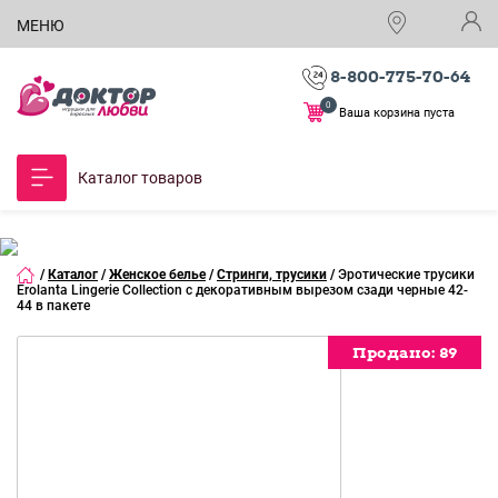
МЕНЮ
8-800-775-70-64
0
Ваша корзина пуста
Каталог товаров
/
Каталог
/
Женское белье
/
Стринги, трусики
/
Эротические трусики
Erolanta Lingerie Collection с декоративным вырезом сзади черные 42-
44 в пакете
Продано:
Продано:
Продано:
Продано:
Продано:
Продано:
Продано:
Продано:
Продано:
Продано:
Продано:
89
89
89
89
89
89
89
89
89
89
89