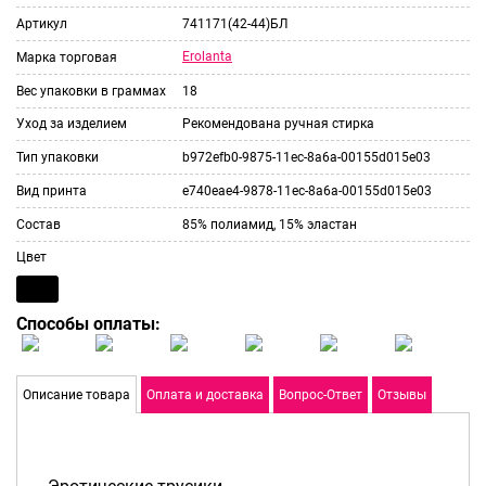
Артикул
741171(42-44)БЛ
Erolanta
Марка торговая
Вес упаковки в граммах
18
Уход за изделием
Рекомендована ручная стирка
Тип упаковки
b972efb0-9875-11ec-8a6a-00155d015e03
Вид принта
e740eae4-9878-11ec-8a6a-00155d015e03
Состав
85% полиамид, 15% эластан
Цвет
Способы оплаты:
Описание товара
Оплата и доставка
Вопрос-Ответ
Отзывы