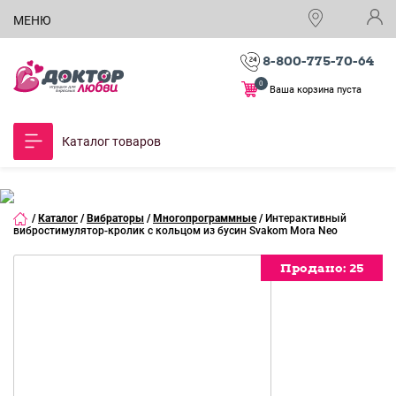
МЕНЮ
8-800-775-70-64
0
Ваша корзина пуста
Каталог товаров
/
Каталог
/
Вибраторы
/
Многопрограммные
/
Интерактивный
вибростимулятор-кролик с кольцом из бусин Svakom Mora Neo
Продано:
Продано:
Продано:
Продано:
Продано:
Продано:
Продано:
Продано:
Продано:
25
25
25
25
25
25
25
25
25