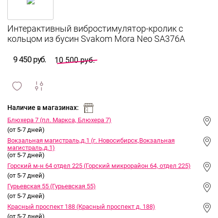
Интерактивный вибростимулятор-кролик с
кольцом из бусин Svakom Mora Neo SA376A
9 450 руб.
10 500 руб.
сравнить
ИЗБРАННОЕ
и
Наличие в магазинах:
Блюхера 7 (пл. Маркса, Блюхера 7)
(от 5-7 дней)
Вокзальная магистраль,д.1 (г. Новосибирск,Вокзальная
магистраль,д.1)
(от 5-7 дней)
Горский м-н 64 отдел 225 (Горский микрорайон 64, отдел 225)
(от 5-7 дней)
Гурьевская 55 (Гурьевская 55)
(от 5-7 дней)
Красный проспект 188 (Красный проспект д. 188)
(от 5-7 дней)