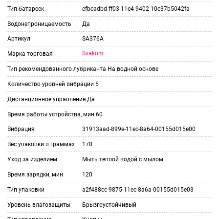
Тип батареек
efbcadbd-ff03-11e4-9402-10c37b5042fa
Водонепроницаемость
Да
Артикул
SA376A
Svakom
Марка торговая
Тип рекомендованного лубриканта
На водной основе
Количество уровней вибрации
5
Дистанционное управление
Да
Время работы устройства, мин
60
Вибрация
31913aad-899e-11ec-8a64-00155d015e00
Вес упаковки в граммах
178
Уход за изделием
Мыть теплой водой с мылом
Время зарядки, мин
120
Тип упаковки
a2f488cc-9875-11ec-8a6a-00155d015e03
Уровень влагозащиты
Брызгоустойчивый