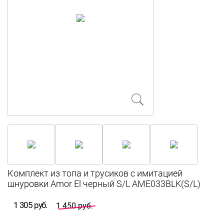
Комплект из топа и трусиков с имитацией
шнуровки Amor El черный S/L AME033BLK(S/L)
1 305 руб.
1 450 руб.