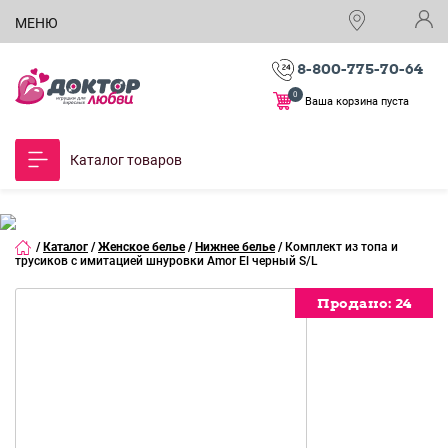
МЕНЮ
8-800-775-70-64
0
Ваша корзина пуста
Каталог товаров
/
Каталог
/
Женское белье
/
Нижнее белье
/
Комплект из топа и
трусиков с имитацией шнуровки Amor El черный S/L
Продано:
Продано:
Продано:
Продано:
24
24
24
24