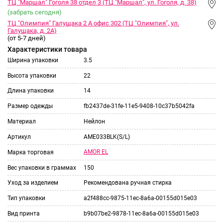
ТЦ "Маршал" Гоголя 38 отдел 3 (ТЦ "Маршал", ул. Гоголя, д. 38)
(забрать сегодня)
ТЦ "Олимпия" Галущака 2 А офис 302 (ТЦ "Олимпия", ул.
Галущака, д. 2А)
(от 5-7 дней)
Характеристики товара
Ширина упаковки
3.5
Высота упаковки
22
Длина упаковки
14
Размер одежды
fb2437de-31fe-11e5-9408-10c37b5042fa
Материал
Нейлон
Артикул
AME033BLK(S/L)
AMOR EL
Марка торговая
Вес упаковки в граммах
150
Уход за изделием
Рекомендована ручная стирка
Тип упаковки
a2f488cc-9875-11ec-8a6a-00155d015e03
Вид принта
b9b07be2-9878-11ec-8a6a-00155d015e03