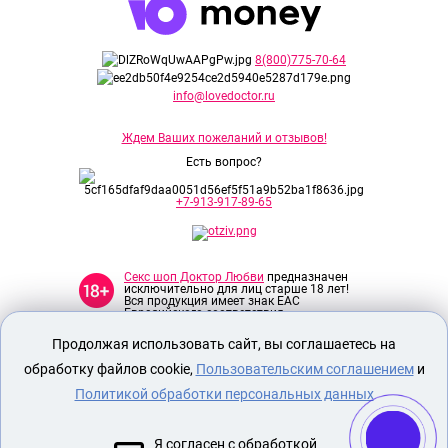
8(800)775-70-64
info@lovedoctor.ru
Ждем Ваших пожеланий и отзывов!
Есть вопрос?
+7-913-917-89-65
Секс шоп Доктор Любви
предназначен
исключительно для лиц старше 18 лет!
Вся продукция имеет знак EAC
Евразийского соответствия.
Продолжая использовать сайт, вы соглашаетесь на
О МАГАЗИНЕ
обработку файлов cookie,
Пользовательским соглашением
и
ОПЛАТА И ДОСТАВКА
Политикой обработки персональных данных
СЕКС ИГРУШКИ
Я согласен с обработкой
ЭРОТИЧЕСКОЕ БЕЛЬЕ