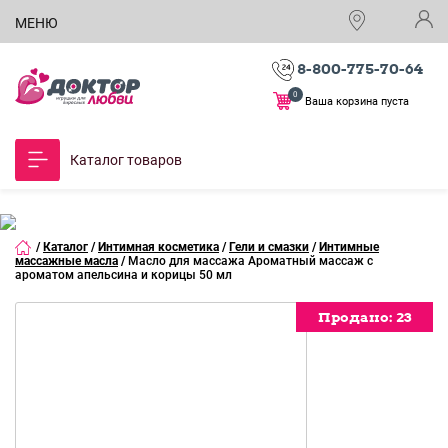
МЕНЮ
8-800-775-70-64
0
Ваша корзина пуста
Каталог товаров
/
Каталог
/
Интимная косметика
/
Гели и смазки
/
Интимные
массажные масла
/
Масло для массажа Ароматный массаж с
ароматом апельсина и корицы 50 мл
Продано:
Продано:
Продано:
Продано:
Продано:
Продано:
Продано:
Продано:
Продано:
Продано:
Продано:
23
23
23
23
23
23
23
23
23
23
23