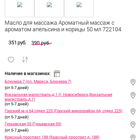
Масло для массажа Ароматный массаж с
ароматом апельсина и корицы 50 мл 722104
351 руб.
390 руб.
сравнить
ИЗБРАННОЕ
и
Наличие в магазинах:
Блюхера 7 (пл. Маркса, Блюхера 7)
(от 5-7 дней)
Вокзальная магистраль,д.1 (г. Новосибирск,Вокзальная
магистраль,д.1)
(от 5-7 дней)
Горский м-н 64 отдел 225 (Горский микрорайон 64, отдел 225)
(от 5-7 дней)
Гурьевская 55 (Гурьевская 55)
(от 5-7 дней)
Красный проспект 188 (Красный проспект д. 188)