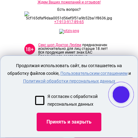
Ждем Ваших пожеланий и отзывов!
Есть вопрос?
+7-913-917-89-65
Секс шоп Доктор Любви
предназначен
исключительно для лиц старше 18 лет!
Вся продукция имеет знак EAC
Евразийского соответствия.
Продолжая использовать сайт, вы соглашаетесь на
О МАГАЗИНЕ
обработку файлов cookie,
Пользовательским соглашением
и
ОПЛАТА И ДОСТАВКА
Политикой обработки персональных данных
СЕКС ИГРУШКИ
Я согласен с обработкой
ЭРОТИЧЕСКОЕ БЕЛЬЕ
персональных данных
Показать еще
Принять и закрыть