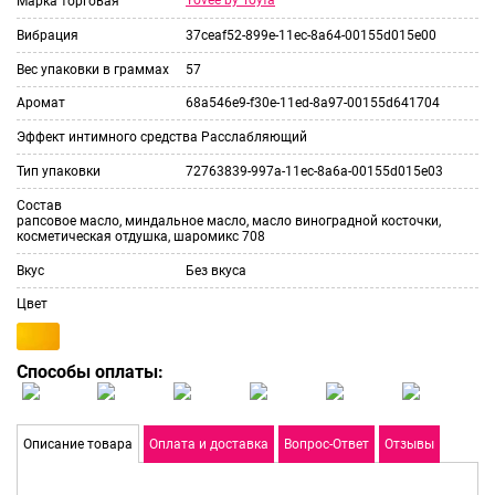
Yovee by Toyfa
Марка торговая
Вибрация
37ceaf52-899e-11ec-8a64-00155d015e00
Вес упаковки в граммах
57
Аромат
68a546e9-f30e-11ed-8a97-00155d641704
Эффект интимного средства
Расслабляющий
Тип упаковки
72763839-997a-11ec-8a6a-00155d015e03
Состав
рапсовое масло, миндальное масло, масло виноградной косточки,
косметическая отдушка, шаромикс 708
Вкус
Без вкуса
Цвет
Способы оплаты:
Описание товара
Оплата и доставка
Вопрос-Ответ
Отзывы