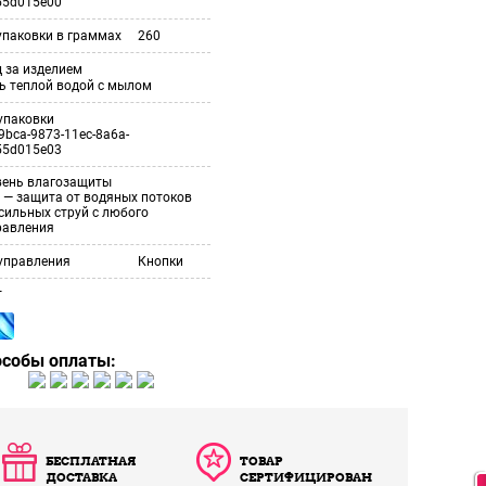
55d015e00
упаковки в граммах
260
 за изделием
ь теплой водой с мылом
упаковки
9bca-9873-11ec-8a6a-
55d015e03
вень влагозащиты
 — защита от водяных потоков
сильных струй с любого
равления
управления
Кнопки
т
особы оплаты:
БЕСПЛАТНАЯ
ТОВАР
ДОСТАВКА
СЕРТИФИЦИРОВАН