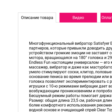
Описание товара
Видео
Оплат
Многофункциональный вибратор Satisfyer E
партнеров, которые привыкли доводить дру
устройством громкие эмоции не заставят 
мотора, вращающаяся на 180° головка и 2
Endless Fun настоящим универсалом — его
массажер, вибратор и даже как мастурбато
умело стимулируют соски, клитор, половые 
основание пениса во время прелюдии или в
головка позволяет экспериментировать с р
игрушки с 10-ю режимами вибрации дает 
возбуждающим проникновением и попробов
Бесшумный режим работы помогает держать
Размер: общая длина 23,5 см, рабочая длин
более комфортного использования рекомен
водной основе и очищающий спрей Clear To