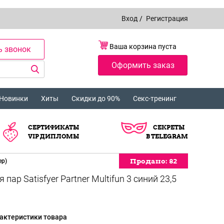
Вход
/
Регистрация
Ваша корзина пуста
ь звонок
Оформить заказ
Новинки
Хиты
Скидки до 90%
Секс-тренинг
СЕРТИФИКАТЫ
СЕКРЕТЫ
VIP ДИПЛОМЫ
В TELEGRAM
Продано:
Продано:
Продано:
Продано:
Продано:
Продано:
Продано:
Продано:
Продано:
82
82
82
82
82
82
82
82
82
ер)
р Satisfyer Partner Multifun 3 синий 23,5
актеристики товара