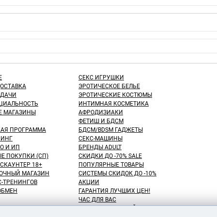
Е
СЕКС ИГРУШКИ
ДОСТАВКА
ЭРОТИЧЕСКОЕ БЕЛЬЕ
ЫДАЧИ
ЭРОТИЧЕСКИЕ КОСТЮМЫ
ЦИАЛЬНОСТЬ
ИНТИМНАЯ КОСМЕТИКА
Е МАГАЗИНЫ
АФРОДИЗИАКИ
ФЕТИШ И БДСМ
КАЯ ПРОГРАММА
БДСМ/BDSM ГАДЖЕТЫ
ИНГ
СЕКС-МАШИНЫ
О И ИП
БРЕНДЫ ADULT
Е ПОКУПКИ (СП)
СКИДКИ ДО -70% SALE
СКАУНТЕР 18+
ПОПУЛЯРНЫЕ ТОВАРЫ
ОЧНЫЙ МАГАЗИН
СИСТЕМЫ СКИДОК ДО -10%
С-ТРЕНИНГОВ
АКЦИИ
 ОБМЕН
ГАРАНТИЯ ЛУЧШИХ ЦЕН!
ЧАС ДЛЯ ВАС
NEW! ДЕНЬ ЗНАНИЙ!
КУПАТЕЛЕЙ
100 БОНУСНЫХ РУБЛЕЙ!