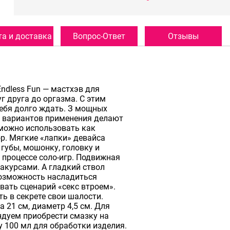
а и доставка
Вопрос-Ответ
Отзывы
ndless Fun — мастхэв для
г друга до оргазма. С этим
себя долго ждать. З мощных
9 вариантов применения делают
 можно использовать как
р. Мягкие «лапки» девайса
губы, мошонку, головку и
 процессе соло-игр. Подвижная
акурсами. А гладкий ствол
возможность насладиться
ать сценарий «секс втроем».
 в секрете свои шалости.
а 21 см, диаметр 4,5 см. Для
дуем приобрести смазку на
y 100 мл для обработки изделия.