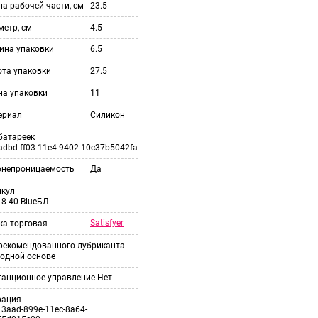
а рабочей части, см
23.5
етр, см
4.5
ина упаковки
6.5
ота упаковки
27.5
на упаковки
11
ериал
Силикон
батареек
adbd-ff03-11e4-9402-10c37b5042fa
онепроницаемость
Да
икул
8-40-BlueБЛ
Satisfyer
ка торговая
 рекомендованного лубриканта
одной основе
танционное управление
Нет
рация
3aad-899e-11ec-8a64-