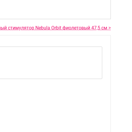
й стимулятор Nebula Orbit фиолетовый 47,5 см >