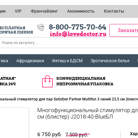
ции
VIP
Франчайзинг
Анонимность
Контакты
8-800-775-70-64
ЕСПЛАТНАЯ
Заказат
ОРЯЧАЯ ЛИНИЯ
info@lovedoctor.ru
тика
Афродизиаки
Фетиш и БДСМ
Эротическое белье
АТНАЯ*
КОНФИДЕНЦИАЛЬНАЯ
ВКА 24Ч
НЕПРОЗРАЧНАЯ УПАКОВКА
льный стимулятор для пар Satisfyer Partner Multifun 3 синий 23,5 см (блист
Многофункциональный стимулятор для па
см (блистер) J2018-40-BlueБЛ
6 750 руб.
Хар
7 500 руб.