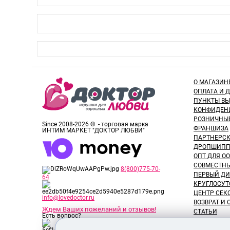
О МАГАЗИН
ОПЛАТА И 
ПУНКТЫ В
КОНФИДЕН
РОЗНИЧНЫ
Since 2008-2026 © - торговая марка
ФРАНШИЗА
ИНТИМ МАРКЕТ "ДОКТОР ЛЮБВИ"
ПАРТНЕРС
ДРОПШИПП
ОПТ ДЛЯ ОО
СОВМЕСТНЫ
8(800)775-70-
ПЕРВЫЙ ДИ
64
КРУГЛОСУТ
ЦЕНТР СЕК
info@lovedoctor.ru
ВОЗВРАТ И
Ждем Ваших пожеланий и отзывов!
СТАТЬИ
Есть вопрос?
НОВОСТИ
ОТЗЫВЫ ПО