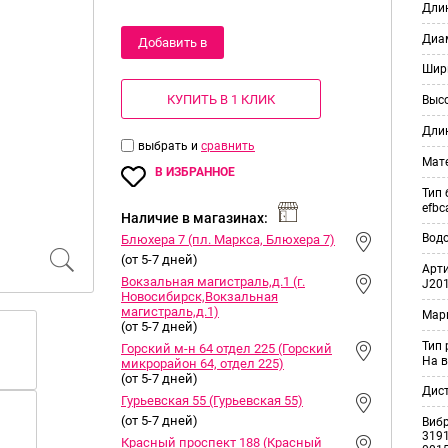
Длин
Диам
Добавить в
Шир
корзину
КУПИТЬ В 1 КЛИК
Выс
Дли
выбрать и
сравнить
Мат
В ИЗБРАННОЕ
Тип 
efbc
Наличие в магазинах:
Вод
Блюхера 7 (пл. Маркса, Блюхера 7)
(от 5-7 дней)
Арт
Вокзальная магистраль,д.1 (г.
J201
Новосибирск,Вокзальная
магистраль,д.1)
Мар
(от 5-7 дней)
Тип
Горский м-н 64 отдел 225 (Горский
На в
микрорайон 64, отдел 225)
(от 5-7 дней)
Дис
Гурьевская 55 (Гурьевская 55)
(от 5-7 дней)
Виб
3191
Красный проспект 188 (Красный