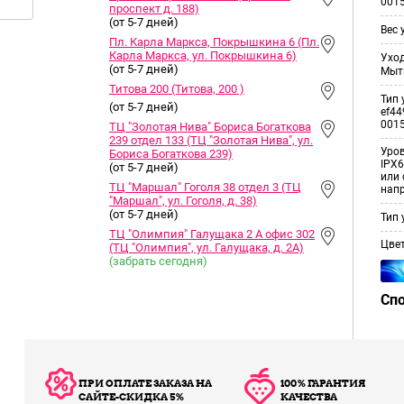
001
проспект д. 188)
(от 5-7 дней)
Вес 
Пл. Карла Маркса, Покрышкина 6 (Пл.
Карла Маркса, ул. Покрышкина 6)
Уход
(от 5-7 дней)
Мыт
Титова 200 (Титова, 200 )
Тип 
(от 5-7 дней)
ef44
001
ТЦ "Золотая Нива" Бориса Богаткова
239 отдел 133 (ТЦ "Золотая Нива", ул.
Уро
Бориса Богаткова 239)
IPX6
(от 5-7 дней)
или 
ТЦ "Маршал" Гоголя 38 отдел 3 (ТЦ
нап
"Маршал", ул. Гоголя, д. 38)
(от 5-7 дней)
Тип 
ТЦ "Олимпия" Галущака 2 А офис 302
Цве
(ТЦ "Олимпия", ул. Галущака, д. 2А)
(забрать сегодня)
Сп
ПРИ ОПЛАТЕ ЗАКАЗА НА
100% ГАРАНТИЯ
САЙТЕ-СКИДКА 5%
КАЧЕСТВА