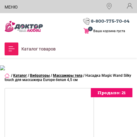
МЕНЮ
8-800-775-70-64
0
Ваша корзина пуста
Каталог товаров
/
Каталог
/
Вибраторы
/
Массажеры тела
/
Насадка Magic Wand Silky
touch для массажера Europe белая 4,5 см
Продано:
Продано:
Продано:
Продано:
Продано:
Продано:
Продано:
Продано:
Продано:
Продано:
Продано:
21
21
21
21
21
21
21
21
21
21
21