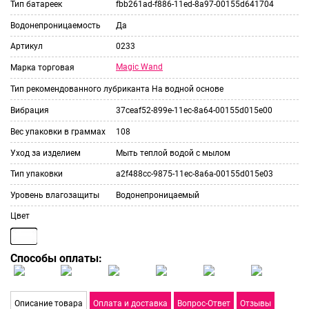
Тип батареек
fbb261ad-f886-11ed-8a97-00155d641704
Водонепроницаемость
Да
Артикул
0233
Magic Wand
Марка торговая
Тип рекомендованного лубриканта
На водной основе
Вибрация
37ceaf52-899e-11ec-8a64-00155d015e00
Вес упаковки в граммах
108
Уход за изделием
Мыть теплой водой с мылом
Тип упаковки
a2f488cc-9875-11ec-8a6a-00155d015e03
Уровень влагозащиты
Водонепроницаемый
Цвет
Способы оплаты:
Описание товара
Оплата и доставка
Вопрос-Ответ
Отзывы