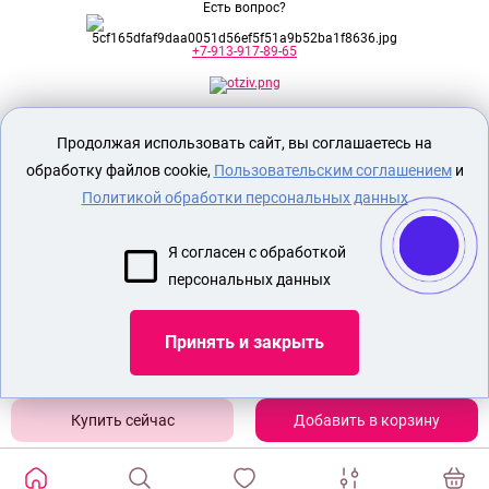
Есть вопрос?
+7-913-917-89-65
Секс шоп Доктор Любви
предназначен
Продолжая использовать сайт, вы соглашаетесь на
исключительно для лиц старше 18 лет!
Вся продукция имеет знак EAC
обработку файлов cookie,
Пользовательским соглашением
и
Евразийского соответствия.
Политикой обработки персональных данных
О МАГАЗИНЕ
Я согласен с обработкой
ОПЛАТА И ДОСТАВКА
персональных данных
СЕКС ИГРУШКИ
ЭРОТИЧЕСКОЕ БЕЛЬЕ
Принять и закрыть
БДСМ
НАСАДКА ДЛЯ СТИМУЛЯЦИИ ЧЛЕНА
Добавить в корзину
Показать еще