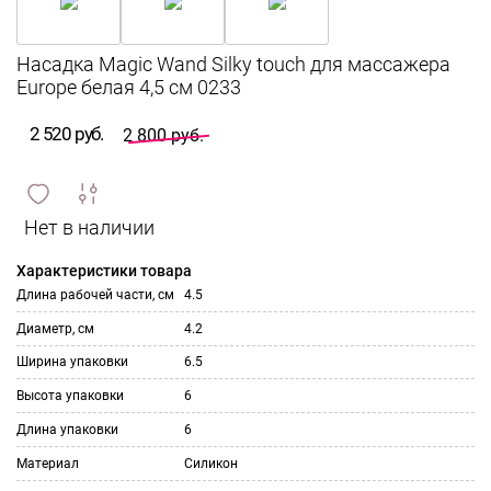
Насадка Magic Wand Silky touch для массажера
Europe белая 4,5 см 0233
2 520 руб.
2 800 руб.
сравнить
ИЗБРАННОЕ
и
Характеристики товара
Длина рабочей части, см
4.5
Диаметр, см
4.2
Ширина упаковки
6.5
Высота упаковки
6
Длина упаковки
6
Материал
Силикон