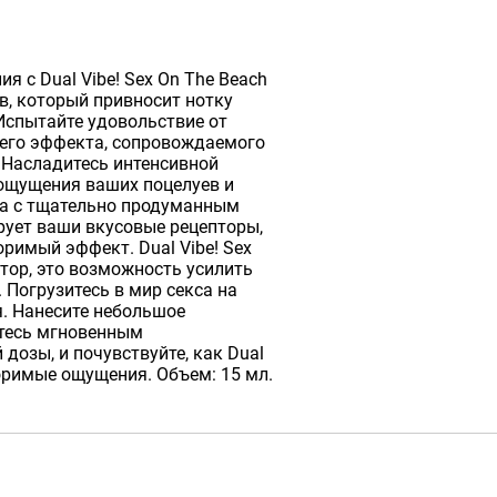
я с Dual Vibe! Sex On The Beach
в, который привносит нотку
Испытайте удовольствие от
его эффекта, сопровождаемого
 Насладитесь интенсивной
 ощущения ваших поцелуев и
ла с тщательно продуманным
рует ваши вкусовые рецепторы,
имый эффект. Dual Vibe! Sex
атор, это возможность усилить
. Погрузитесь в мир секса на
я. Нанесите небольшое
йтесь мгновенным
озы, и почувствуйте, как Dual
торимые ощущения. Объем: 15 мл.