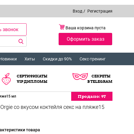
Вход
/
Регистрация
Ваша корзина пуста
ь звонок
Оформить заказ
Новинки
Хиты
Скидки до 90%
Секс-тренинг
СЕРТИФИКАТЫ
СЕКРЕТЫ
VIP ДИПЛОМЫ
В TELEGRAM
Продано:
Продано:
Продано:
Продано:
Продано:
Продано:
Продано:
97
97
97
97
97
97
97
ляже15 мл
rgie со вкусом коктейля секс на пляже15
актеристики товара