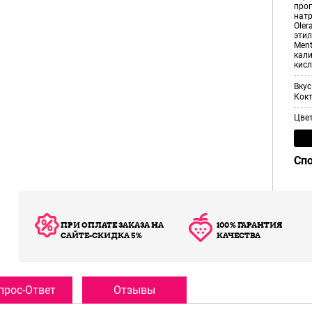
проп
натр
Oler
этил
Ment
кали
кисл
Вкус
Кокт
Цве
Сп
ПРИ ОПЛАТЕ ЗАКАЗА НА
100% ГАРАНТИЯ
САЙТЕ-СКИДКА 5%
КАЧЕСТВА
прос-Ответ
Отзывы