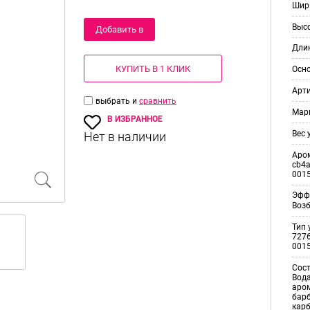
Шир
Выс
Добавить в
Дли
корзину
КУПИТЬ В 1 КЛИК
Осн
Арт
выбрать и
сравнить
Мар
В ИЗБРАННОЕ
Вес 
Аро
cb4a
001
Эфф
Воз
Тип 
7276
001
Сос
Вода
аром
барб
карб