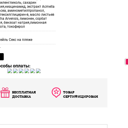
иленгликоль, сахарин
ия,ниацинамид, экстракт Acmella
acea, аминометилпропанол,
гексилглицерин-в, масло листьев
ha Arvensis, лимонен, сорбат
я, бензоат натрия,лимонная
ота, токоферол
ейль Секс на пляже
т
особы оплаты:
БЕСПЛАТНАЯ
ТОВАР
ДОСТАВКА
СЕРТИФИЦИРОВАН