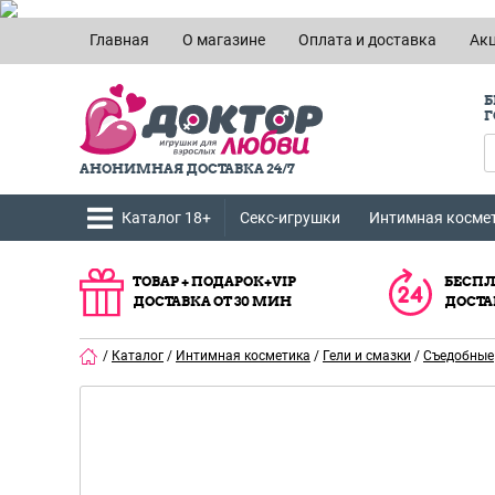
Главная
О магазине
Оплата и доставка
Ак
Б
Г
АНОНИМНАЯ ДОСТАВКА 24/7
Каталог 18+
Секс-игрушки
Интимная косме
ТОВАР + ПОДАРОК+VIP
БЕСПЛ
ДОСТАВКА ОТ 30 МИН
ДОСТА
/
Каталог
/
Интимная косметика
/
Гели и смазки
/
Съедобные