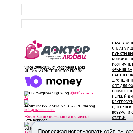
О МАГАЗИН
ОПЛАТА И 
ПУНКТЫ В
КОНФИДЕН
РОЗНИЧНЫ
Since 2008-2026 © - торговая марка
ФРАНШИЗА
ИНТИМ МАРКЕТ "ДОКТОР ЛЮБВИ"
ПАРТНЕРС
ДРОПШИПП
ОПТ ДЛЯ ОО
СОВМЕСТНЫ
8(800)775-70-
ПЕРВЫЙ ДИ
64
КРУГЛОСУТ
ЦЕНТР СЕК
info@lovedoctor.ru
ВОЗВРАТ И
Ждем Ваших пожеланий и отзывов!
СТАТЬИ
Есть вопрос?
НОВОСТИ
ОТЗЫВЫ ПО
Продолжая использовать сайт, вы со
+7-913-917-89-65