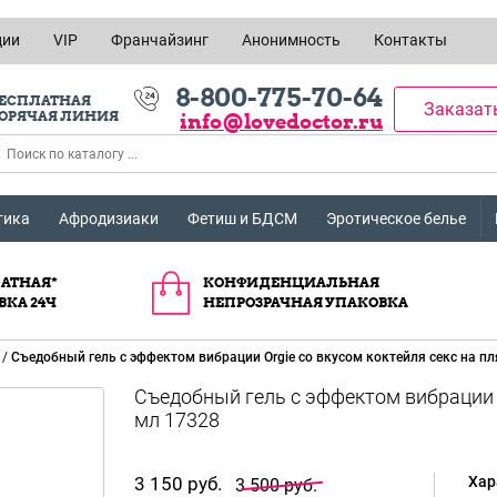
ции
VIP
Франчайзинг
Анонимность
Контакты
8-800-775-70-64
ЕСПЛАТНАЯ
Заказат
ОРЯЧАЯ ЛИНИЯ
info@lovedoctor.ru
тика
Афродизиаки
Фетиш и БДСМ
Эротическое белье
АТНАЯ*
КОНФИДЕНЦИАЛЬНАЯ
ВКА 24Ч
НЕПРОЗРАЧНАЯ УПАКОВКА
/
Съедобный гель с эффектом вибрации Orgie со вкусом коктейля секс на п
Съедобный гель с эффектом вибрации O
мл 17328
3 150 руб.
Хар
3 500 руб.