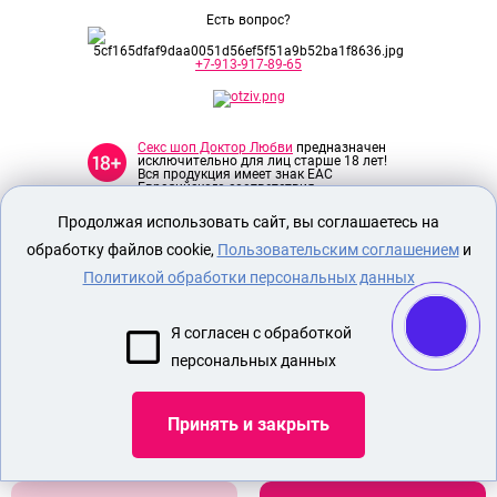
Есть вопрос?
+7-913-917-89-65
Секс шоп Доктор Любви
предназначен
исключительно для лиц старше 18 лет!
Вся продукция имеет знак EAC
Евразийского соответствия.
Продолжая использовать сайт, вы соглашаетесь на
О МАГАЗИНЕ
обработку файлов cookie,
Пользовательским соглашением
и
ОПЛАТА И ДОСТАВКА
Политикой обработки персональных данных
СЕКС ИГРУШКИ
Я согласен с обработкой
ЭРОТИЧЕСКОЕ БЕЛЬЕ
персональных данных
Показать еще
Принять и закрыть