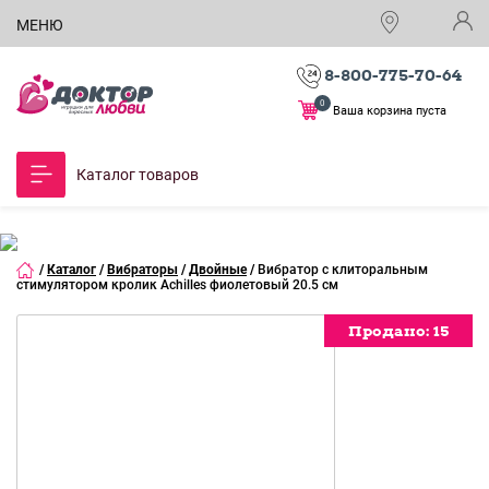
МЕНЮ
8-800-775-70-64
0
Ваша корзина пуста
Каталог товаров
/
Каталог
/
Вибраторы
/
Двойные
/
Вибратор с клиторальным
стимулятором кролик Achilles фиолетовый 20.5 см
Продано:
Продано:
15
15