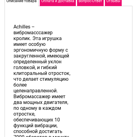
Описание товара
Оплата и доставка
Вопрос-Ответ
Отзывы
Achilles –
вибромасссажер
кролик. Эта игрушка
имеет особую
эргономичную форму с
закругленной, имеющей
определенный уклон
головкой, и гибкий
клиторальный отросток,
что делает стимуляцию
более
целенаправленной.
Вибромассажер имеет
два мощных двигателя,
по одному в каждом
отростке,
обеспечивающих 10
функций вибрации,
способной достигать