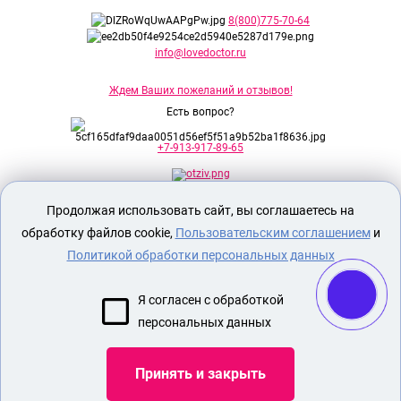
8(800)775-70-64
info@lovedoctor.ru
Ждем Ваших пожеланий и отзывов!
Есть вопрос?
+7-913-917-89-65
Продолжая использовать сайт, вы соглашаетесь на
Секс шоп Доктор Любви
предназначен
исключительно для лиц старше 18 лет!
обработку файлов cookie,
Пользовательским соглашением
и
Вся продукция имеет знак EAC
Евразийского соответствия.
Политикой обработки персональных данных
О МАГАЗИНЕ
Я согласен с обработкой
ОПЛАТА И ДОСТАВКА
персональных данных
СЕКС ИГРУШКИ
ЭРОТИЧЕСКОЕ БЕЛЬЕ
Принять и закрыть