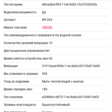
Тип батареек
efbcadbd-ff03-11e4-9402-10c37b5042fa
Водонепроницаемость
Да
Артикул
MY-204
I-MOON
Марка торговая
Тип рекомендованного лубриканта
На водной основе
Количество уровней вибрации
10
Дистанционное управление
Нет
Время работы устройства, мин
60
Вибрация
31913aad-899e-11ec-8a64-00155d015e00
Вес упаковки в граммах
395
Уход за изделием
Мыть теплой водой с мылом
Время зарядки, мин
180
Тип упаковки
a2f488cc-9875-11ec-8a6a-00155d015e03
Уровень влагозащиты
Брызгоустойчивый