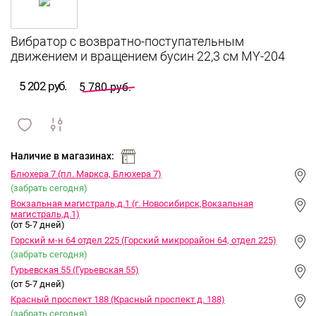
Вибратор с возвратно-поступательным
движением и вращением бусин 22,3 см MY-204
5 202 руб.
5 780 руб.
сравнить
ИЗБРАННОЕ
и
Наличие в магазинах:
Блюхера 7 (пл. Маркса, Блюхера 7)
(забрать сегодня)
Вокзальная магистраль,д.1 (г. Новосибирск,Вокзальная
магистраль,д.1)
(от 5-7 дней)
Горский м-н 64 отдел 225 (Горский микрорайон 64, отдел 225)
(забрать сегодня)
Гурьевская 55 (Гурьевская 55)
(от 5-7 дней)
Красный проспект 188 (Красный проспект д. 188)
(забрать сегодня)