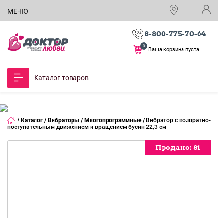
МЕНЮ
8-800-775-70-64
0
Ваша корзина пуста
Каталог товаров
/
Каталог
/
Вибраторы
/
Многопрограммные
/
Вибратор с возвратно-
поступательным движением и вращением бусин 22,3 см
Продано:
Продано:
Продано:
Продано:
Продано:
Продано:
Продано:
Продано:
Продано:
81
81
81
81
81
81
81
81
81