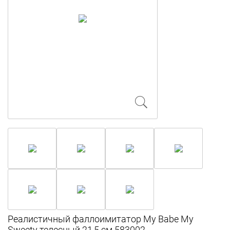
Реалистичный фаллоимитатор My Babe My