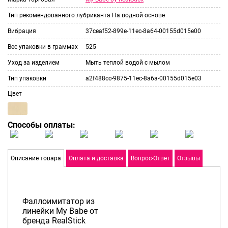
Тип рекомендованного лубриканта
На водной основе
Вибрация
37ceaf52-899e-11ec-8a64-00155d015e00
Вес упаковки в граммах
525
Уход за изделием
Мыть теплой водой с мылом
Тип упаковки
a2f488cc-9875-11ec-8a6a-00155d015e03
Цвет
Способы оплаты:
Описание товара
Оплата и доставка
Вопрос-Ответ
Отзывы
Фаллоимитатор из
линейки My Babe от
бренда RealStick