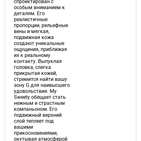
спроектирован с
особым вниманием к
деталям. Его
реалистичные
пропорции, рельефные
вены и мягкая,
подвижная кожа
создают уникальные
ощущения, приближая
их к реальному
контакту. Выпуклая
головка, слегка
прикрытая кожей,
стремится найти вашу
зону G для наивысшего
удовольствия. My
Sweety обещает стать
нежным и страстным
компаньоном. Его
подвижный верхний
слой теплеет под
вашими
прикосновениями,
окутывая атмосферой