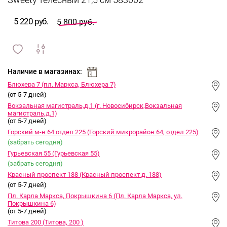
Sweety телесный 21,5 см 583002
5 220 руб.
5 800 руб.
сравнить
ИЗБРАННОЕ
и
Наличие в магазинах:
Блюхера 7 (пл. Маркса, Блюхера 7)
(от 5-7 дней)
Вокзальная магистраль,д.1 (г. Новосибирск,Вокзальная
магистраль,д.1)
(от 5-7 дней)
Горский м-н 64 отдел 225 (Горский микрорайон 64, отдел 225)
(забрать сегодня)
Гурьевская 55 (Гурьевская 55)
(забрать сегодня)
Красный проспект 188 (Красный проспект д. 188)
(от 5-7 дней)
Пл. Карла Маркса, Покрышкина 6 (Пл. Карла Маркса, ул.
Покрышкина 6)
(от 5-7 дней)
Титова 200 (Титова, 200 )