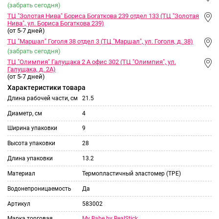
(забрать сегодня)
ТЦ "Золотая Нива" Бориса Богаткова 239 отдел 133 (ТЦ "Золотая
Нива", ул. Бориса Богаткова 239)
(от 5-7 дней)
ТЦ "Маршал" Гоголя 38 отдел 3 (ТЦ "Маршал", ул. Гоголя, д. 38)
(забрать сегодня)
ТЦ "Олимпия" Галущака 2 А офис 302 (ТЦ "Олимпия", ул.
Галущака, д. 2А)
(от 5-7 дней)
Характеристики товара
Длина рабочей части, см
21.5
Диаметр, см
4
Ширина упаковки
9
Высота упаковки
28
Длина упаковки
13.2
Материал
Термопластичный эластомер (TPE)
Водонепроницаемость
Да
Артикул
583002
My Babe by RealStick
Марка торговая