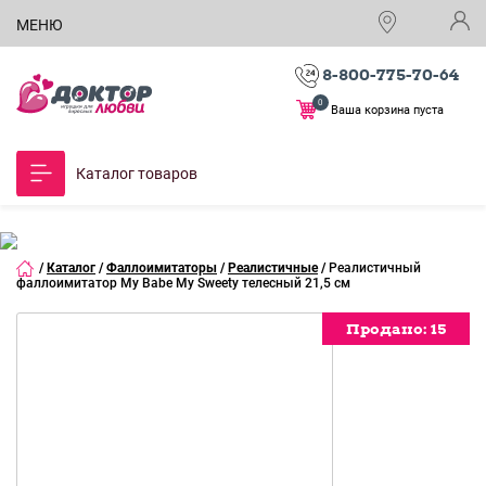
МЕНЮ
8-800-775-70-64
0
Ваша корзина пуста
Каталог товаров
/
Каталог
/
Фаллоимитаторы
/
Реалистичные
/
Реалистичный
фаллоимитатор My Babe My Sweety телесный 21,5 см
Продано:
Продано:
Продано:
Продано:
Продано:
Продано:
Продано:
15
15
15
15
15
15
15