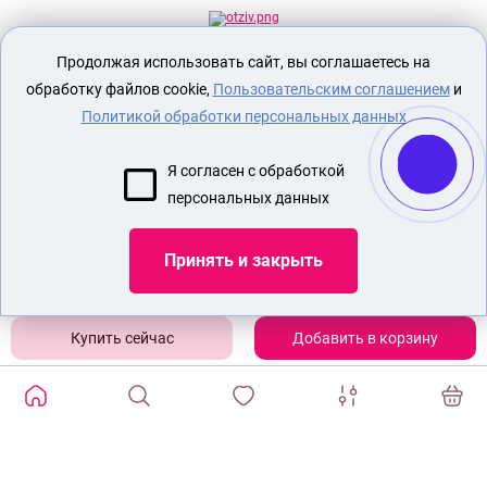
Продолжая использовать сайт, вы соглашаетесь на
Секс шоп Доктор Любви
предназначен
исключительно для лиц старше 18 лет!
обработку файлов cookie,
Пользовательским соглашением
и
Вся продукция имеет знак EAC
Евразийского соответствия.
Политикой обработки персональных данных
О МАГАЗИНЕ
Я согласен с обработкой
ОПЛАТА И ДОСТАВКА
персональных данных
СЕКС ИГРУШКИ
ЭРОТИЧЕСКОЕ БЕЛЬЕ
Принять и закрыть
Показать еще
Добавить в корзину
ИЗБРАННЫЕ ТОВАРЫ
0