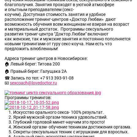
благополучия. Занятия проходят в уютной атмосфере
и опытным преподавателем (секс-
коучем). Доступная стоимость занятия и удобное
расположение тренинг-центров «Доктор Любви» дают
возможность обучения всем женщинам не взирая на возраст
и материальный достаток. Программы сексуального
развития трениг-центра "Доктор Любви" включают
как женские, так и мужские занятия и постоянно пополняется
новыми тренингами от гуру секс-коуча. Нам есть что
предложить влюбленным!
Адреса тренинг центров в Новосибирске:
🏠 Левый берег: Титова 200
🏠 Правый берег: Галущака 2А
☎ Запись по тел: +7 913 393-91-08
📧
sexcoach@lovedoctor.ru
Программы тренингов:
Искусство орального секса- 100% результат.
Яркий мужской оргазм-техника удовольствий.
Глубокий горловой минет-научим это просто!
Женский оргазм- обучение техникам достижения оргазма.
Секреты сексуальных техник с игрушками для взрослых.
Анальный секс- искусство наслаждения.