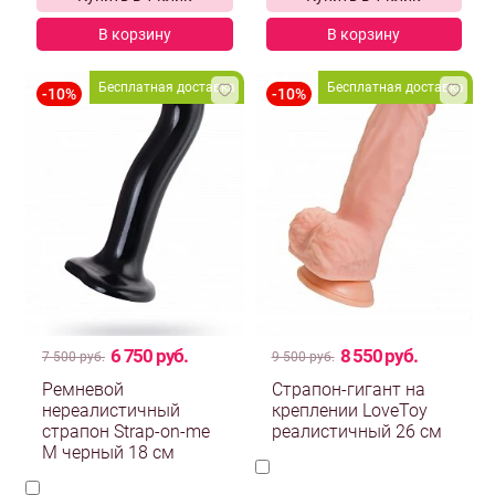
В корзину
В корзину
Бесплатная доставка
Бесплатная доставка
6 750 руб.
8 550 руб.
7 500 руб.
9 500 руб.
Ремневой
Страпон-гигант на
нереалистичный
креплении LoveToy
страпон Strap-on-me
реалистичный 26 см
М черный 18 см