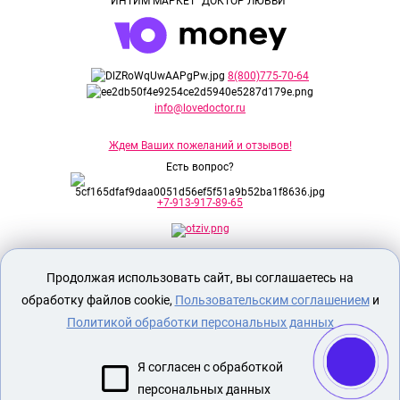
ИНТИМ МАРКЕТ "ДОКТОР ЛЮБВИ"
8(800)775-70-64
info@lovedoctor.ru
Ждем Ваших пожеланий и отзывов!
Есть вопрос?
+7-913-917-89-65
Секс шоп Доктор Любви
предназначен
Продолжая использовать сайт, вы соглашаетесь на
исключительно для лиц старше 18 лет!
Вся продукция имеет знак EAC
обработку файлов cookie,
Пользовательским соглашением
и
Евразийского соответствия.
Политикой обработки персональных данных
О МАГАЗИНЕ
Я согласен с обработкой
ОПЛАТА И ДОСТАВКА
персональных данных
СЕКС ИГРУШКИ