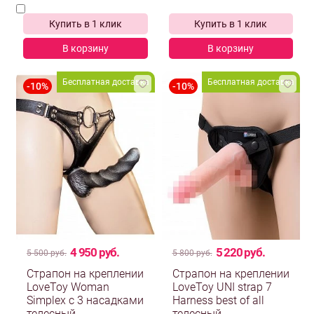
Купить в 1 клик
Купить в 1 клик
В корзину
В корзину
Бесплатная доставка
Бесплатная доставка
4 950 руб.
5 220 руб.
5 500 руб.
5 800 руб.
Страпон на креплении
Страпон на креплении
LoveToy Woman
LoveToy UNI strap 7
Simplex с 3 насадками
Harness best of all