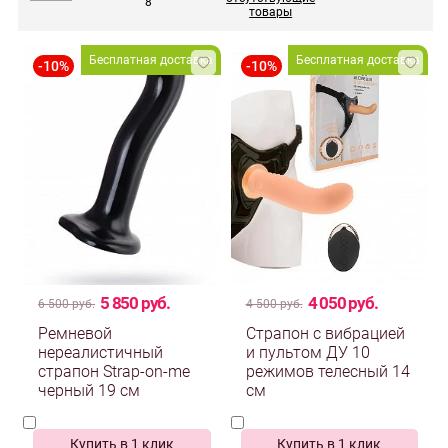
8
товары
Бесплатная доставка
Бесплатная доставка
5 850 руб.
4 050 руб.
6 500 руб.
4 500 руб.
Ремневой
Страпон с вибрацией
нереалистичный
и пультом ДУ 10
страпон Strap-on-me
режимов телесный 14
черный 19 см
см
Купить в 1 клик
Купить в 1 клик