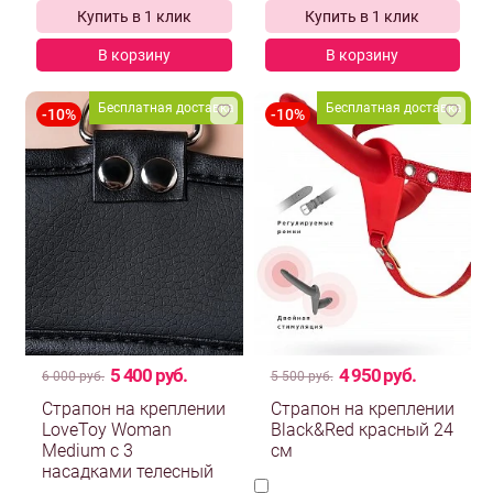
Купить в 1 клик
Купить в 1 клик
В корзину
В корзину
Бесплатная доставка
Бесплатная доставка
5 400 руб.
4 950 руб.
6 000 руб.
5 500 руб.
Страпон на креплении
Страпон на креплении
LoveToy Woman
Black&Red красный 24
Medium с 3
см
насадками телесный