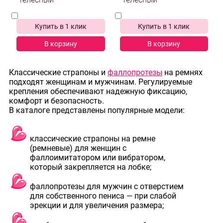
телесный
телесный
Купить в 1 клик
Купить в 1 клик
В корзину
В корзину
Классические страпоны и
фаллопротезы
на ремнях
подходят женщинам и мужчинам. Регулируемые
крепления обеспечивают надежную фиксацию,
комфорт и безопасность.
В каталоге представлены популярные модели:
классические страпоны на ремне
(ремневые) для женщин с
фаллоимитатором или вибратором,
который закрепляется на лобке;
фаллопротезы для мужчин с отверстием
для собственного пениса — при слабой
эрекции и для увеличения размера;