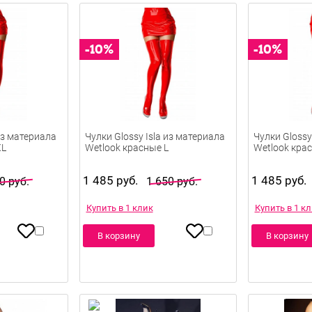
 из материала
Чулки Glossy Isla из материала
Чулки Glossy
XL
Wetlook красные L
Wetlook кра
1 485 руб.
1 485 руб.
0 руб.
1 650 руб.
Купить в 1 клик
Купить в 1 к
В корзину
В корзину