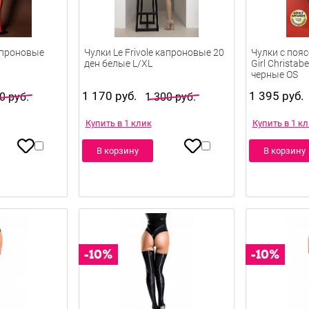
капроновые
Чулки Le Frivole капроновые 20
Чулки с пояс
ден белые L/XL
Girl Christab
черные OS
1 170 руб.
1 395 руб.
0 руб.
1 300 руб.
Купить в 1 клик
Купить в 1 к
В корзину
В корзину