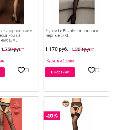
vole капроновые с
Чулки Le Frivole капроновые
езинкой на
черные L/XL
рные L/XL
1 170 руб.
1 750 руб.
1 300 руб.
лик
Купить в 1 клик
В корзину