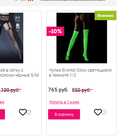
Новинка
ole в сетку с
Чулки EroHot Glow светящиеся
поясом черные S/M
в темноте 1/2
765 руб.
 100 руб.
850 руб.
лик
Купить в 1 клик
В корзину