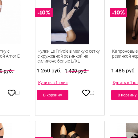
тку с
Чулки Le Frivole в мелкую сетку
Капроновые 
ой Amor El
с кружевной резинкой на
резинкой че
силиконе белые L/XL
1 260 руб.
1 485 руб.
0 руб.
1 400 руб.
Купить в 1 клик
Купить в 1 к
В корзину
В корзину