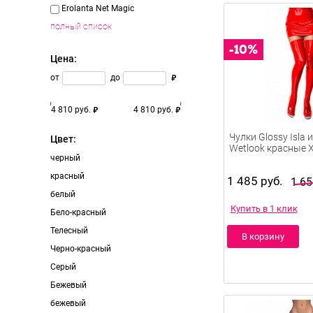
Erolanta Net Magic
полный список
Цена:
от
до
4 810 руб.
4 810 руб.
Цвет:
Чулки Glossy Isla
Wetlook красные 
черный
красный
1 485 руб.
1 65
белый
Купить в 1 клик
Бело-красный
Телесный
В корзину
Черно-красный
Серый
Бежевый
бежевый