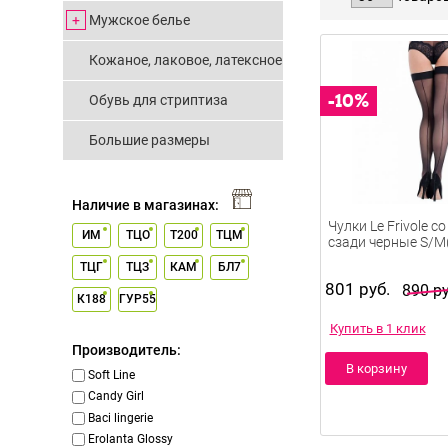
Мужское белье
Кожаное, лаковое, латексное
Обувь для стриптиза
Большие размеры
Наличие в магазинах:
ИМ
ТЦО
Т200
ТЦМ
Чулки Le Frivole с
сзади черные S/M
ТЦГ
ТЦЗ
КАМ
БЛ7
801 руб.
890 ру
К188
ГУР55
Купить в 1 клик
Производитель:
В корзину
Soft Line
Candy Girl
Baci lingerie
Erolanta Glossy