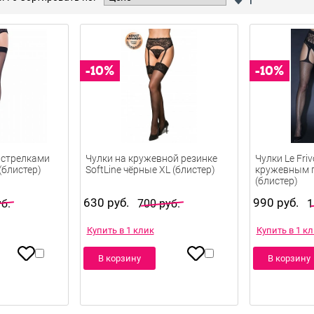
о стрелками
Чулки на кружевной резинке
Чулки Le Friv
(блистер)
SoftLine чёрные XL (блистер)
кружевным 
(блистер)
630 руб.
990 руб.
б.
700 руб.
1
Купить в 1 клик
Купить в 1 к
В корзину
В корзину