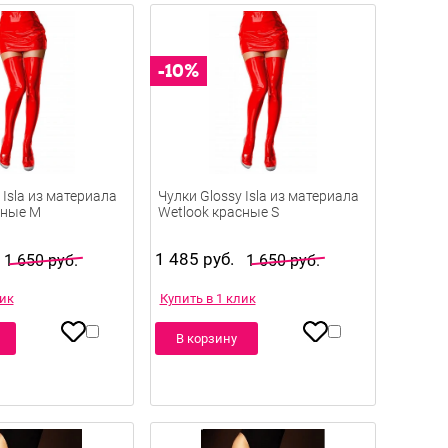
 Isla из материала
Чулки Glossy Isla из материала
сные M
Wetlook красные S
1 485 руб.
1 650 руб.
1 650 руб.
лик
Купить в 1 клик
В корзину