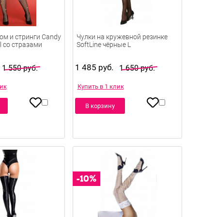
ом и стринги Candy
Чулки на кружевной резинке
el со стразами
SoftLine чёрные L
1 485 руб.
1 550 руб.
1 650 руб.
лик
Купить в 1 клик
В корзину