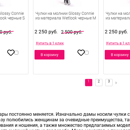
lossy Connie
Чулки на молнии Glossy Connie
Чулки на мол
look черные S
из материала Wetlook черные M
из материал
2 250 руб.
2 250 руб.
0 руб.
2 500 руб.
Купить в 1 клик
Купить в 1 к
В корзину
В корзину
ары постоянно меняется. Изначально дамы носили чулки с 
азу полюбились женщинам за очевидные преимущества, та
евания и ношения, а также множество предлагаемых модел