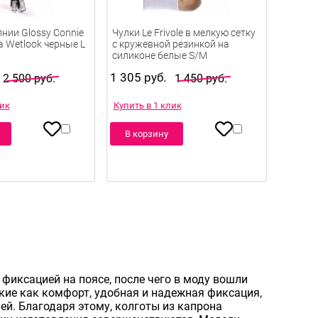
нии Glossy Connie
Чулки Le Frivole в мелкую сетку
а Wetlook черные L
с кружевной резинкой на
силиконе белые S/M
1 305 руб.
2 500 руб.
1 450 руб.
лик
Купить в 1 клик
В корзину
фиксацией на поясе, после чего в моду вошли
кие как комфорт, удобная и надежная фиксация,
ей. Благодаря этому, колготы из капрона