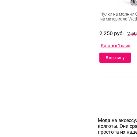
Чулки на молнии G
из материала Wet
2 250 руб.
2 50
Купить в 1 клик
В корзину
Мода на аксессу
колготы. Они ср
простота их над