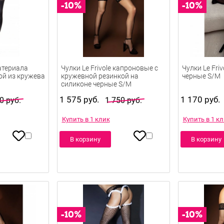
атериала
Чулки Le Frivole капроновые с
Чулки Le Fri
ой из кружева
кружевной резинкой на
черные S/M
силиконе черные S/M
1 575 руб.
1 170 руб.
0 руб.
1 750 руб.
Купить в 1 клик
Купить в 1 к
В корзину
В корзину