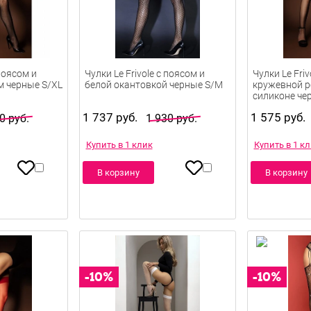
 поясом и
Чулки Le Frivole с поясом и
Чулки Le Fri
м черные S/XL
белой окантовкой черные S/M
кружевной р
силиконе че
1 737 руб.
1 575 руб.
0 руб.
1 930 руб.
Купить в 1 клик
Купить в 1 к
В корзину
В корзину