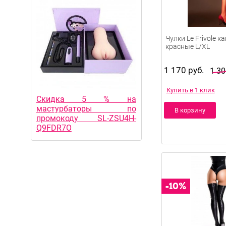
Чулки Le Frivole 
красные L/XL
1 170 руб.
1 30
Купить в 1 клик
Скидка 5 % на
мастурбаторы по
В корзину
промокоду SL-ZSU4H-
Q9FDR7O