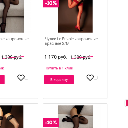
vole капроновые
Чулки Le Frivole капроновые
красные S/M
1 170 руб.
1 300 руб.
1 300 руб.
лик
Купить в 1 клик
В корзину