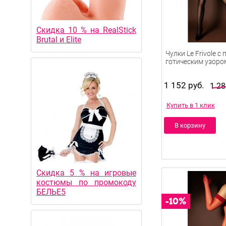
Скидка 10 % на RealStick
Brutal и Elite
Чулки Le Frivole с
готическим узоро
1 152 руб.
1 28
Купить в 1 клик
В корзину
Скидка 5 % на игровые
костюмы по промокоду
БЕЛЬЕ5