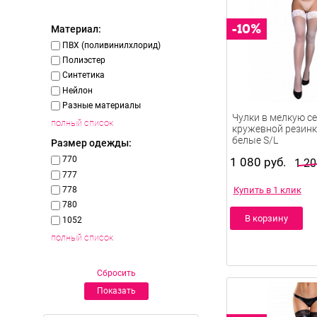
Материал:
ПВХ (поливинилхлорид)
Полиэстер
Синтетика
Нейлон
Разные материалы
полный список
Чулки в мелкую се
кружевной резинк
Размер одежды:
белые S/L
770
1 080 руб.
1 20
777
778
Купить в 1 клик
780
В корзину
1052
полный список