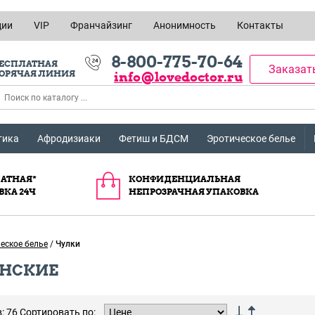
ции
VIP
Франчайзинг
Анонимность
Контакты
8-800-775-70-64
ЕСПЛАТНАЯ
Заказат
ОРЯЧАЯ ЛИНИЯ
info@lovedoctor.ru
тика
Афродизиаки
Фетиш и БДСМ
Эротическое белье
АТНАЯ*
КОНФИДЕНЦИАЛЬНАЯ
ВКА 24Ч
НЕПРОЗРАЧНАЯ УПАКОВКА
еское белье
/
Чулки
ЕНСКИЕ
: 76
Сортировать по: