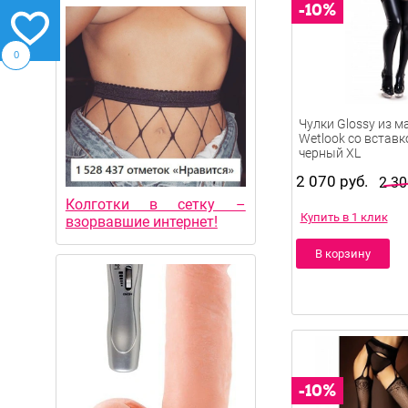
0
Чулки Glossy из м
Wetlook со вставк
черный XL
2 070 руб.
2 30
Колготки в сетку –
Купить в 1 клик
взорвавшие интернет!
В корзину