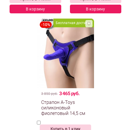
В корзину
В корзину
Бесплатная доставка
3 465 руб.
3 850 руб.
Страпон A-Toys
силиконовый
фиолетовый 14,5 см
Купить в 1 клик