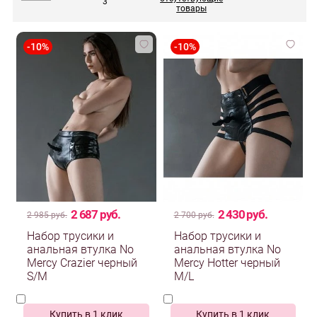
3
товары
2 687 руб.
2 430 руб.
2 985 руб.
2 700 руб.
Набор трусики и
Набор трусики и
анальная втулка No
анальная втулка No
Mercy Crazier черный
Mercy Hotter черный
S/M
M/L
Купить в 1 клик
Купить в 1 клик