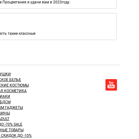
 Процветания и удачи вам в 2023году.
есть такие классные
РУШКИ
СКОЕ БЕЛЬЕ
СКИЕ КОСТЮМЫ
Я КОСМЕТИКА
ИАКИ
 БДСМ
SM ГАДЖЕТЫ
ШИНЫ
ADULT
О -70% SALE
НЫЕ ТОВАРЫ
СКИДОК ДО -10%