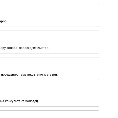
аров
дбору товара происходит быстро
к посещению тематиков этот магазин.
ушка консультант молодец