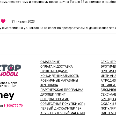
ому, человечному и вежливому персоналу на Гоголя 38 за помощь в подборе
 с магазина на ул. Гоголя 38-за совет по презервативам. Я даже не знал-что 
О МАГАЗИНЕ
СЕКС ИГ
ОПЛАТА И ДОСТАВКА
ЭРОТИЧЕ
ПУНКТЫ ВЫДАЧИ
ЭРОТИЧЕ
КОНФИДЕНЦИАЛЬНОСТЬ
ИНТИМНА
РОЗНИЧНЫЕ МАГАЗИНЫ
АФРОДИЗ
рговая марка
ФРАНШИЗА
ФЕТИШ И
ОР ЛЮБВИ"
ПАРТНЕРСКАЯ ПРОГРАММА
БДСМ/BD
ДРОПШИППИНГ
СЕКС-МА
ОПТ ДЛЯ ООО И ИП
БРЕНДЫ 
СОВМЕСТНЫЕ ПОКУПКИ (СП)
СКИДКИ Д
8(800)775-70-
ПЕРВЫЙ ДИСКАУНТЕР 18+
ПОПУЛЯР
КРУГЛОСУТОЧНЫЙ МАГАЗИН
СИСТЕМЫ 