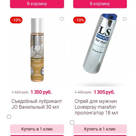
В корзину
В корзину
1 350 руб.
1 305 руб.
1 500 руб.
1 450 руб.
Съедобный лубрикант
Спрей для мужчин
JO Ванильный 30 мл
Lovespray marafon
пролонгатор 18 мл
Купить в 1 клик
Купить в 1 клик