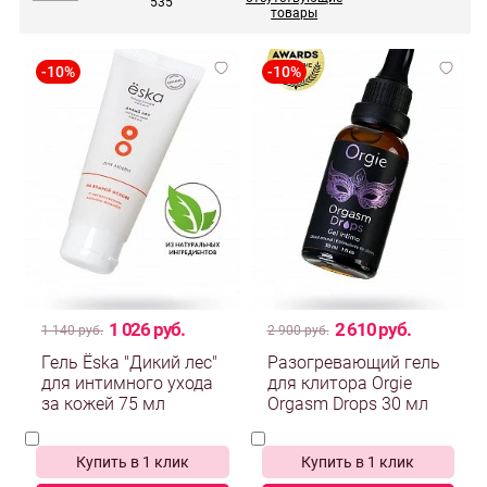
535
товары
1 026 руб.
2 610 руб.
1 140 руб.
2 900 руб.
Гель Ёska "Дикий лес"
Разогревающий гель
для интимного ухода
для клитора Orgie
за кожей 75 мл
Orgasm Drops 30 мл
Купить в 1 клик
Купить в 1 клик