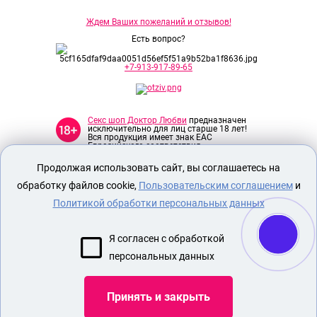
Ждем Ваших пожеланий и отзывов!
Есть вопрос?
+7-913-917-89-65
Секс шоп Доктор Любви
предназначен
исключительно для лиц старше 18 лет!
Вся продукция имеет знак EAC
Евразийского соответствия.
Продолжая использовать сайт, вы соглашаетесь на
О МАГАЗИНЕ
обработку файлов cookie,
Пользовательским соглашением
и
ОПЛАТА И ДОСТАВКА
Политикой обработки персональных данных
СЕКС ИГРУШКИ
Я согласен с обработкой
ЭРОТИЧЕСКОЕ БЕЛЬЕ
персональных данных
Показать еще
Принять и закрыть