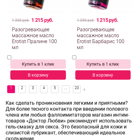
1 215 руб.
1 215 руб.
1 350 руб.
1 350 руб.
Разогревающее
Разогревающее
массажное масло
массажное масло
Erotist Пралине 100
Erotist Барбарис 100
мл
мл
Купить в 1 клик
Купить в 1 клик
В корзину
В корзину
Как сделать проникновения легкими и приятными?
Для более тесного контакта при введении полового
члена или любых фаллоимитаторов магазин интим-
товаров «Доктор Любви» рекомендует использовать
гель-смазку для секса. Это безопасный для кожи и
слизистой лубрикант, обеспечивающий идеальное
скольжение.