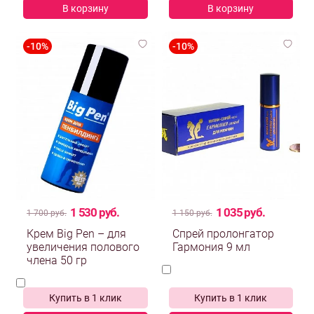
В корзину
В корзину
1 530 руб.
1 035 руб.
1 700 руб.
1 150 руб.
Крем Big Pen – для
Спрей пролонгатор
увеличения полового
Гармония 9 мл
члена 50 гр
Купить в 1 клик
Купить в 1 клик