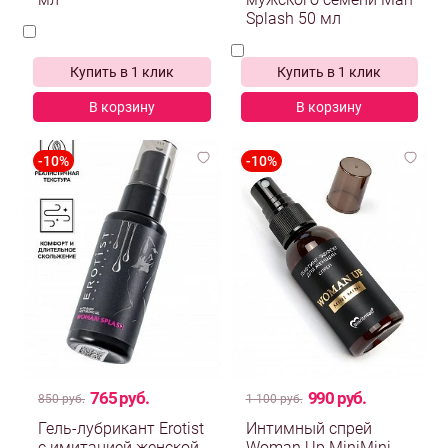
мл
мужского семени Man
Splash 50 мл
Купить в 1 клик
Купить в 1 клик
В корзину
В корзину
765 руб.
990 руб.
850 руб.
1 100 руб.
Гель-лубрикант Erotist
Интимный спрей