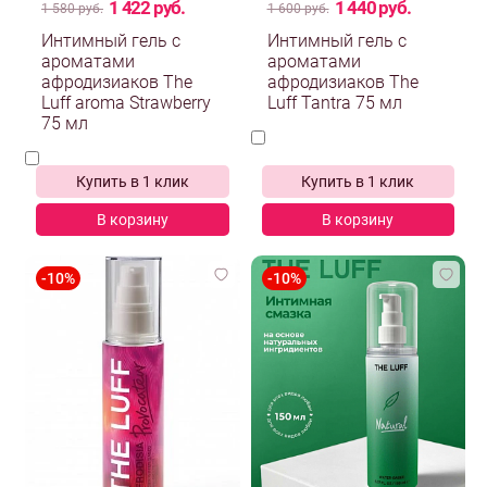
1 422 руб.
1 440 руб.
1 580 руб.
1 600 руб.
Интимный гель с
Интимный гель с
ароматами
ароматами
афродизиаков The
афродизиаков The
Luff aroma Strawberry
Luff Tantra 75 мл
75 мл
Купить в 1 клик
Купить в 1 клик
В корзину
В корзину