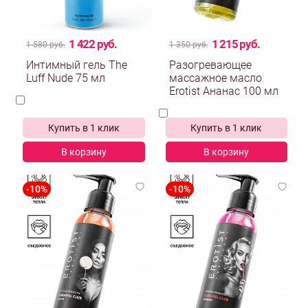
1 422 руб.
1 215 руб.
1 580 руб.
1 350 руб.
Интимный гель The
Разогревающее
Luff Nude 75 мл
массажное масло
Erotist Ананас 100 мл
Купить в 1 клик
Купить в 1 клик
В корзину
В корзину