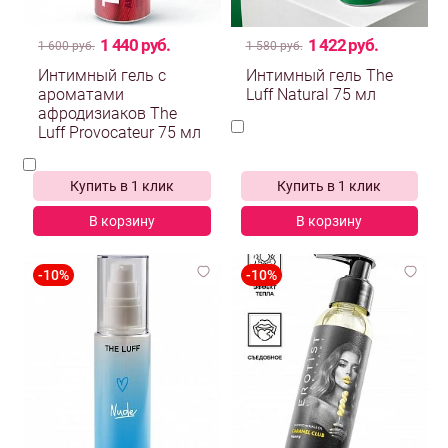
1 440 руб.
1 422 руб.
1 600 руб.
1 580 руб.
Интимный гель с
Интимный гель The
ароматами
Luff Natural 75 мл
афродизиаков The
Luff Provocateur 75 мл
Купить в 1 клик
Купить в 1 клик
В корзину
В корзину