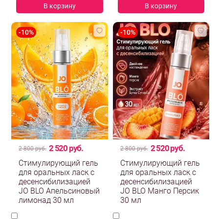
В корзину
В корзину
2 520 руб.
2 520 руб.
2 800 руб.
2 800 руб.
Стимулирующий гель
Стимулирующий гель
для оральных ласк с
для оральных ласк с
десенсибилизацией
десенсибилизацией
JO BLO Апельсиновый
JO BLO Манго Персик
лимонад 30 мл
30 мл