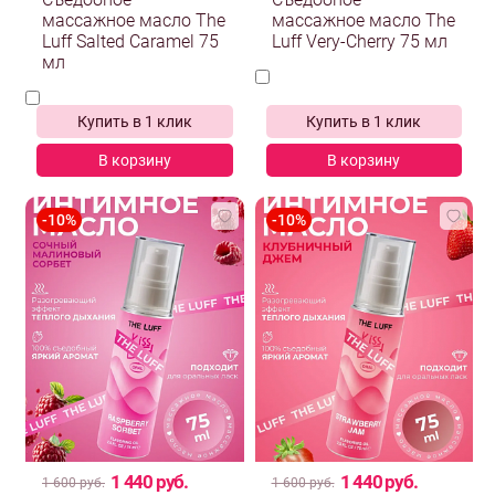
Съедобное
Съедобное
массажное масло The
массажное масло The
Luff Salted Caramel 75
Luff Very-Cherry 75 мл
мл
Купить в 1 клик
Купить в 1 клик
В корзину
В корзину
1 440 руб.
1 440 руб.
1 600 руб.
1 600 руб.