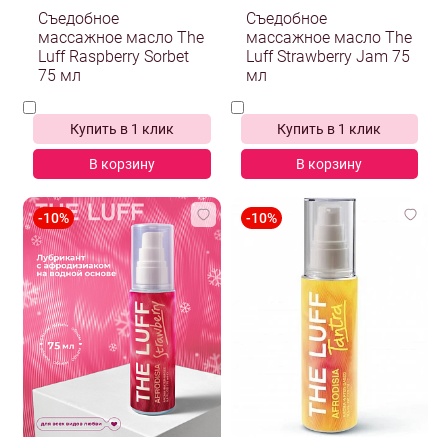
Съедобное
Съедобное
массажное масло The
массажное масло The
Luff Raspberry Sorbet
Luff Strawberry Jam 75
75 мл
мл
Купить в 1 клик
Купить в 1 клик
В корзину
В корзину