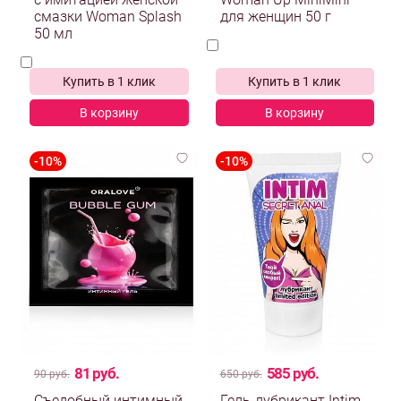
с имитацией женской
Woman Up MiniMini
смазки Woman Splash
для женщин 50 г
50 мл
Купить в 1 клик
Купить в 1 клик
В корзину
В корзину
81 руб.
585 руб.
90 руб.
650 руб.