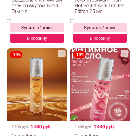
Съедобный интимный
Гель-лубрикант Intim
гель со вкусом Бабл
Hot Secret Anal Limited
Гам 4 г
Editon 25 мл
Купить в 1 клик
Купить в 1 клик
В корзину
В корзину
1 440 руб.
1 440 руб.
1 600 руб.
1 600 руб.