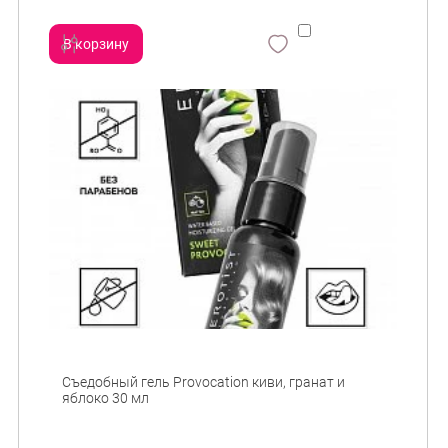
В корзину
сравнить
и
Съедобный гель Provocation киви, гранат и
яблоко 30 мл