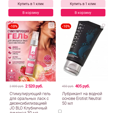
Купить в 1 клик
Купить в 1 клик
В корзину
В корзину
2 520 руб.
405 руб.
2 800 руб.
450 руб.
Стимулирующий гель
Лубрикант на водной
для оральных ласк с
основе Erotist Neutral
десенсибилизацией
50 мл
JO BLO Клубничный