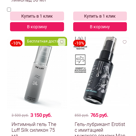
лимонад 30 мл
Купить в 1 клик
Купить в 1 клик
В корзину
В корзину
Бесплатная доставка
3 150 руб.
765 руб.
3 500 руб.
850 руб.
Интимный гель The
Гель-лубрикант Erotist
Luff Silk силикон 75
с имитацией