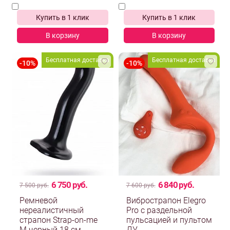
Купить в 1 клик
Купить в 1 клик
В корзину
В корзину
Бесплатная доставка
Бесплатная доставка
6 750 руб.
6 840 руб.
7 500 руб.
7 600 руб.
Ремневой
Вибрострапон Elegro
нереалистичный
Pro с раздельной
страпон Strap-on-me
пульсацией и пультом