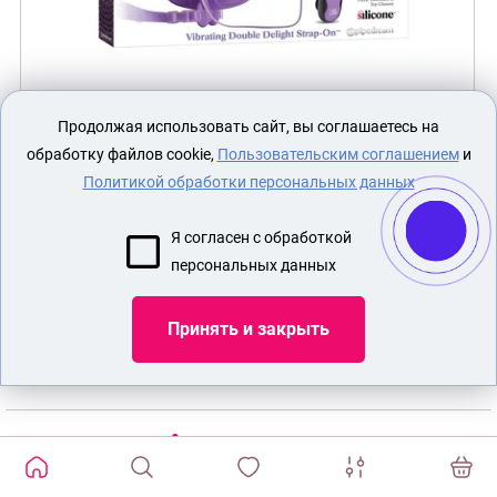
Продолжая использовать сайт, вы соглашаетесь на
Страпон женский Penetrix Dildo 10" с вибрацией
обработку файлов cookie,
Пользовательским соглашением
и
фиолетовый
Политикой обработки персональных данных
0 руб.
Я согласен с обработкой
персональных данных
В корзину
сравнить
и
Принять и закрыть
0