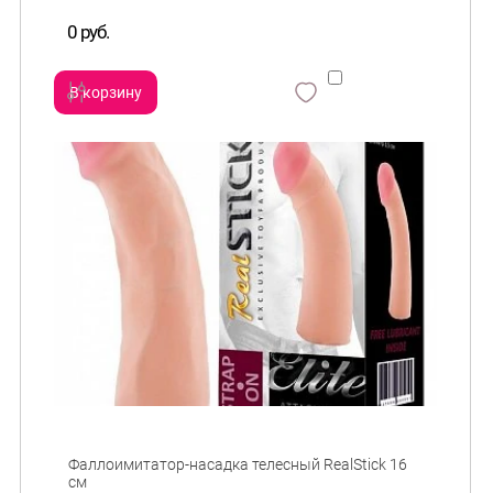
0 руб.
В корзину
сравнить
и
Фаллоимитатор-насадка телесный RealStick 16
см