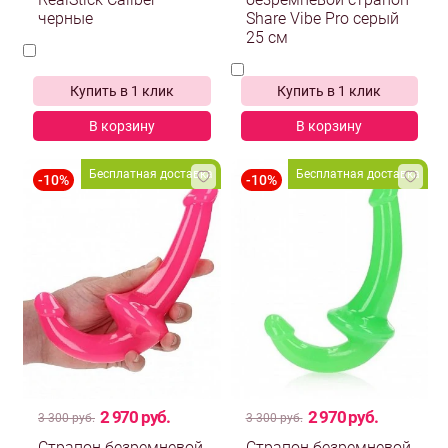
RealStick Caliber
безремневой страпон
черные
Share Vibe Pro серый
25 см
Купить в 1 клик
Купить в 1 клик
В корзину
В корзину
Бесплатная доставка
Бесплатная доставка
2 970 руб.
2 970 руб.
3 300 руб.
3 300 руб.