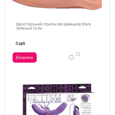
Двухсторонний страпон без ремешков Share
телесный 16 см
0 руб.
В корзину
сравнить
и