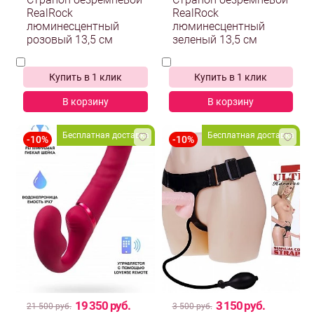
Страпон безремневой
Страпон безремневой
RealRock
RealRock
люминесцентный
люминесцентный
розовый 13,5 см
зеленый 13,5 см
Купить в 1 клик
Купить в 1 клик
В корзину
В корзину
Бесплатная доставка
Бесплатная доставка
19 350 руб.
3 150 руб.
21 500 руб.
3 500 руб.