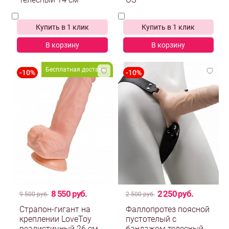
телесный 14 см
OS
Купить в 1 клик
Купить в 1 клик
В корзину
В корзину
Бесплатная доставка
8 550 руб.
2 250 руб.
9 500 руб.
2 500 руб.
Страпон-гигант на
Фаллопротез поясной
креплении LoveToy
пустотелый с