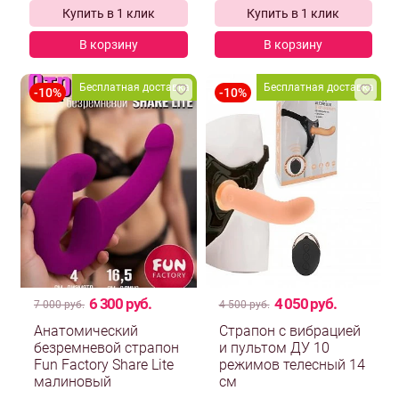
Купить в 1 клик
Купить в 1 клик
В корзину
В корзину
Бесплатная доставка
Бесплатная доставка
6 300 руб.
4 050 руб.
7 000 руб.
4 500 руб.
Анатомический
Страпон с вибрацией
безремневой страпон
и пультом ДУ 10
Fun Factory Share Lite
режимов телесный 14
малиновый
см