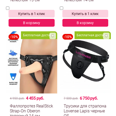
телесный 15 см
телесный 14 см
Купить в 1 клик
Купить в 1 клик
В корзину
В корзину
Бесплатная доставка
Бесплатная доставка
Новинка
4 455 руб.
6 750 руб.
4 950 руб.
7 500 руб.
Фаллопротез RealStick
Трусики для страпона
Strap-On Oberon
Lovense Lapis черные