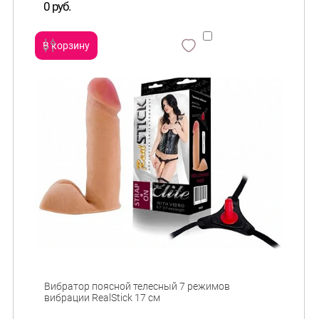
0 руб.
В корзину
сравнить
и
Вибратор поясной телесный 7 режимов
вибрации RealStick 17 см