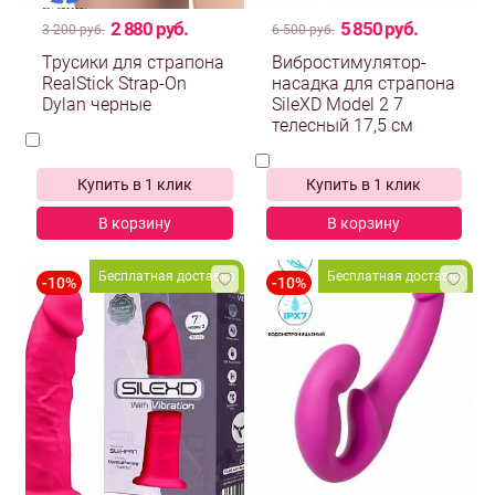
2 880 руб.
5 850 руб.
3 200 руб.
6 500 руб.
Трусики для страпона
Вибростимулятор-
RealStick Strap-On
насадка для страпона
Dylan черные
SileXD Model 2 7
телесный 17,5 см
Купить в 1 клик
Купить в 1 клик
В корзину
В корзину
Бесплатная доставка
Бесплатная доставка