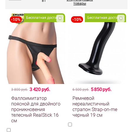
81
товары
Бесплатная доставка
Бесплатная доставка
3 420 руб.
5 850 руб.
3 800 руб.
6 500 руб.
Фаллоимитатор
Ремневой
поясной для двойного
нереалистичный
проникновения
страпон Strap-on-me
телесный RealStick 16
черный 19 см
см