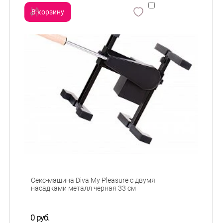
В корзину
сравнить
и
Секс-машина Diva My Pleasure с двумя
насадками металл черная 33 см
0 руб.