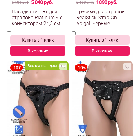
5 040 руб.
1 890 руб.
5 600 руб.
2 100 руб.
Насадка гигант для
Трусики для страпона
страпона Platinum 9 с
RealStick Strap-On
коннектором 24,5 см
Abigail черные
Купить в 1 клик
Купить в 1 клик
В корзину
В корзину
Бесплатная доставка