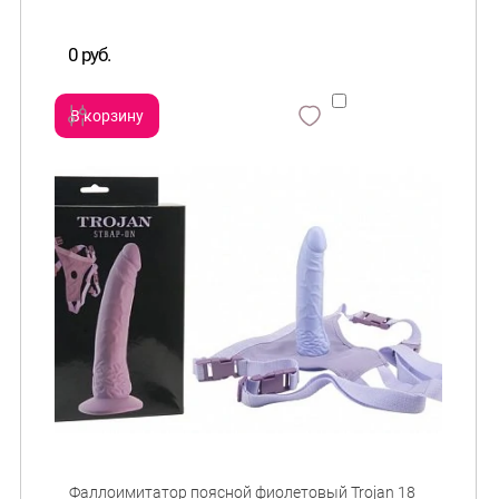
0 руб.
В корзину
сравнить
и
Фаллоимитатор поясной фиолетовый Trojan 18