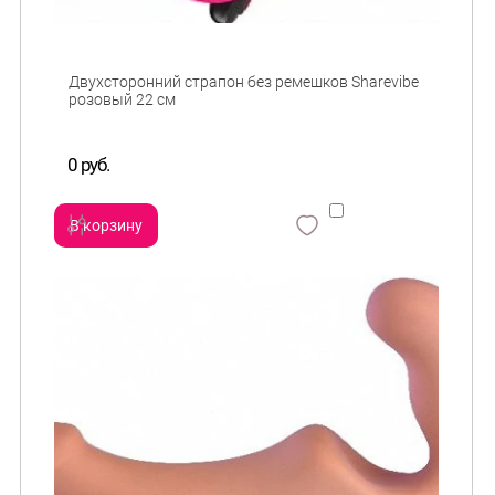
Двухсторонний страпон без ремешков Sharevibe
розовый 22 см
0 руб.
В корзину
сравнить
и