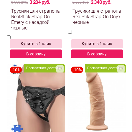
3 204 руб.
2 340 руб.
3 560 руб.
2 600 руб.
Трусики для страпона
Трусики для страпона
RealStick Strap-On
RealStik Strap-On Onyx
Emery с насадкой
черные
черные
Купить в 1 клик
Купить в 1 клик
В корзину
В корзину
Бесплатная доставка
Бесплатная доставка