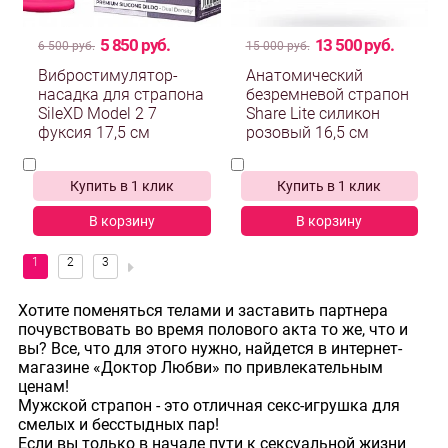
5 850 руб.
13 500 руб.
6 500 руб.
15 000 руб.
Вибростимулятор-
Анатомический
насадка для страпона
безремневой страпон
SileXD Model 2 7
Share Lite силикон
фуксия 17,5 см
розовый 16,5 см
Купить в 1 клик
Купить в 1 клик
В корзину
В корзину
Хотите поменяться телами и заставить партнера
почувствовать во время полового акта то же, что и
вы? Все, что для этого нужно, найдется в интернет-
магазине «Доктор Любви» по привлекательным
ценам!
Мужской страпон - это отличная секс-игрушка для
смелых и бесстыдных пар!
Если вы только в начале пути к сексуальной жизни