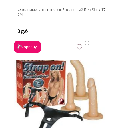
Фаллоимитатор поясной телесный RealStick 17
см
0 руб.
В корзину
сравнить
и