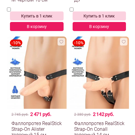
М черный 18 см
ДУ
Купить в 1 клик
Купить в 1 клик
В корзину
В корзину
2 471 руб.
2 142 руб.
2 745 руб.
2 380 руб.
Фаллопротез RealStick
Фаллопротез RealStick
Strap-On Alister
Strap-On Conall