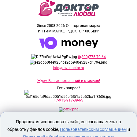
Since 2008-2026 © - торговая марка
ИНТИМ МАРКЕТ "ДОКТОР ЛЮБВИ"
8(800)775-70-64
info@lovedoctor.ru
Ждем Ваших пожеланий и отзывов!
Есть вопрос?
+7-913-917-89-65
Продолжая использовать сайт, вы соглашаетесь на
Секс шоп Доктор Любви
предназначен
исключительно для лиц старше 18 лет!
обработку файлов cookie,
Пользовательским соглашением
и
Вся продукция имеет знак EAC
Евразийского соответствия.