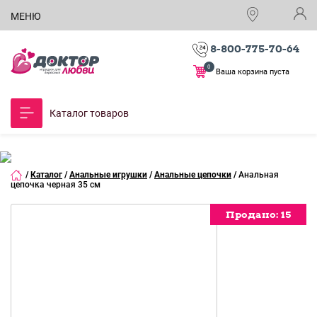
МЕНЮ
8-800-775-70-64
0
Ваша корзина пуста
Каталог товаров
/
Каталог
/
Анальные игрушки
/
Анальные цепочки
/
Анальная
цепочка черная 35 см
Продано:
Продано:
Продано:
15
15
15