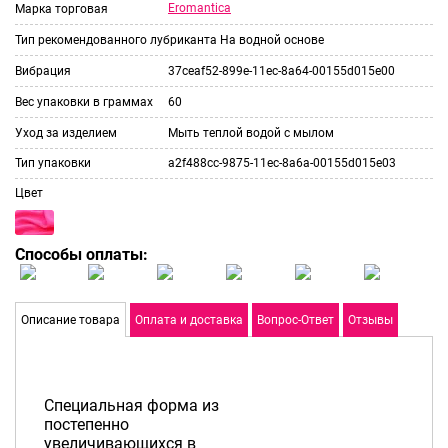
Eromantica
Марка торговая
Тип рекомендованного лубриканта
На водной основе
Вибрация
37ceaf52-899e-11ec-8a64-00155d015e00
Вес упаковки в граммах
60
Уход за изделием
Мыть теплой водой с мылом
Тип упаковки
a2f488cc-9875-11ec-8a6a-00155d015e03
Цвет
Способы оплаты:
Описание товара
Оплата и доставка
Вопрос-Ответ
Отзывы
Специальная форма из
постепенно
увеличивающихся в