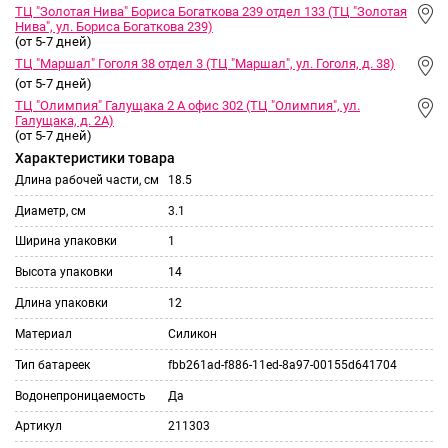
ТЦ "Золотая Нива" Бориса Богаткова 239 отдел 133 (ТЦ "Золотая
Нива", ул. Бориса Богаткова 239)
(от 5-7 дней)
ТЦ "Маршал" Гоголя 38 отдел 3 (ТЦ "Маршал", ул. Гоголя, д. 38)
(от 5-7 дней)
ТЦ "Олимпия" Галущака 2 А офис 302 (ТЦ "Олимпия", ул.
Галущака, д. 2А)
(от 5-7 дней)
Характеристики товара
Длина рабочей части, см
18.5
Диаметр, см
3.1
Ширина упаковки
1
Высота упаковки
14
Длина упаковки
12
Материал
Силикон
Тип батареек
fbb261ad-f886-11ed-8a97-00155d641704
Водонепроницаемость
Да
Артикул
211303