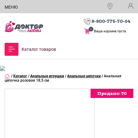
МЕНЮ
8-800-775-70-64
0
Ваша корзина пуста
Каталог товаров
/
Каталог
/
Анальные игрушки
/
Анальные цепочки
/
Анальная
цепочка розовая 18,5 см
Продано:
Продано:
Продано:
Продано:
Продано:
Продано:
Продано:
70
70
70
70
70
70
70