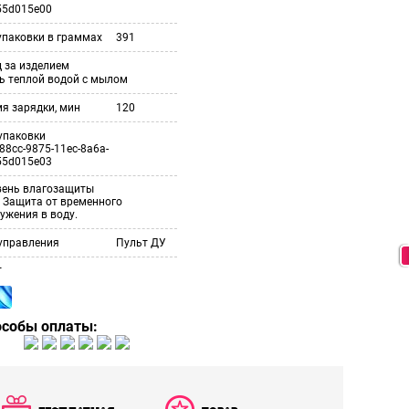
55d015e00
упаковки в граммах
391
 за изделием
ь теплой водой с мылом
я зарядки, мин
120
упаковки
88cc-9875-11ec-8a6a-
55d015e03
вень влагозащиты
 Защита от временного
ужения в воду.
управления
Пульт ДУ
т
особы оплаты: