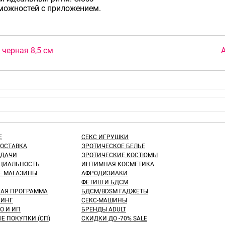
можностей с приложением.
черная 8,5 см
Е
СЕКС ИГРУШКИ
ДОСТАВКА
ЭРОТИЧЕСКОЕ БЕЛЬЕ
ЫДАЧИ
ЭРОТИЧЕСКИЕ КОСТЮМЫ
ЦИАЛЬНОСТЬ
ИНТИМНАЯ КОСМЕТИКА
Е МАГАЗИНЫ
АФРОДИЗИАКИ
ФЕТИШ И БДСМ
КАЯ ПРОГРАММА
БДСМ/BDSM ГАДЖЕТЫ
ИНГ
СЕКС-МАШИНЫ
О И ИП
БРЕНДЫ ADULT
Е ПОКУПКИ (СП)
СКИДКИ ДО -70% SALE