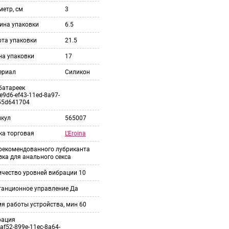
етр, см
3
ина упаковки
6.5
ота упаковки
21.5
на упаковки
17
ериал
Силикон
батареек
e9d6-ef43-11ed-8a97-
55d641704
икул
565007
L'Eroina
ка торговая
 рекомендованного лубриканта
ка для анального секса
ичество уровней вибрации
10
танционное управление
Да
я работы устройства, мин
60
рация
af52-899e-11ec-8a64-