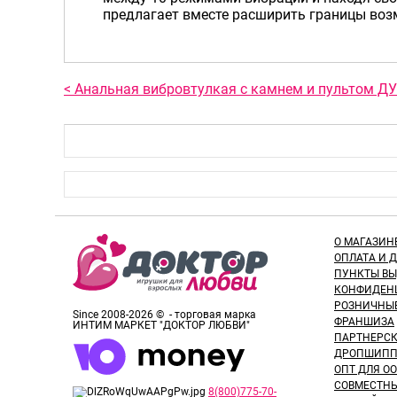
предлагает вместе расширить границы воз
< Анальная вибровтулкая с камнем и пультом ДУ 
О МАГАЗИН
ОПЛАТА И 
ПУНКТЫ В
КОНФИДЕН
РОЗНИЧНЫ
Since 2008-2026 © - торговая марка
ФРАНШИЗА
ИНТИМ МАРКЕТ "ДОКТОР ЛЮБВИ"
ПАРТНЕРС
ДРОПШИПП
ОПТ ДЛЯ ОО
СОВМЕСТНЫ
8(800)775-70-