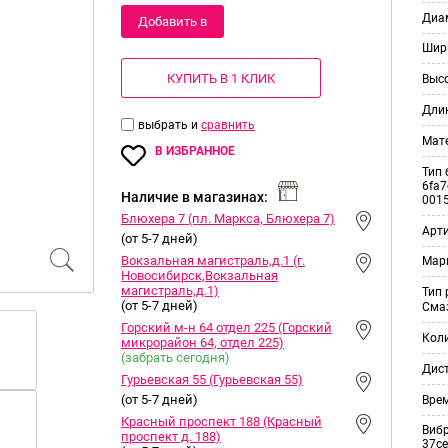
Диам
Добавить в
Шир
корзину
КУПИТЬ В 1 КЛИК
Выс
Дли
выбрать и
сравнить
Мат
В ИЗБРАННОЕ
Тип 
6fa7
Наличие в магазинах:
001
Блюхера 7 (пл. Маркса, Блюхера 7)
Арт
(от 5-7 дней)
Вокзальная магистраль,д.1 (г.
Мар
Новосибирск,Вокзальная
магистраль,д.1)
Тип
(от 5-7 дней)
Смаз
Горский м-н 64 отдел 225 (Горский
Кол
микрорайон 64, отдел 225)
(забрать сегодня)
Дис
Гурьевская 55 (Гурьевская 55)
(от 5-7 дней)
Врем
Красный проспект 188 (Красный
Виб
проспект д. 188)
37ce