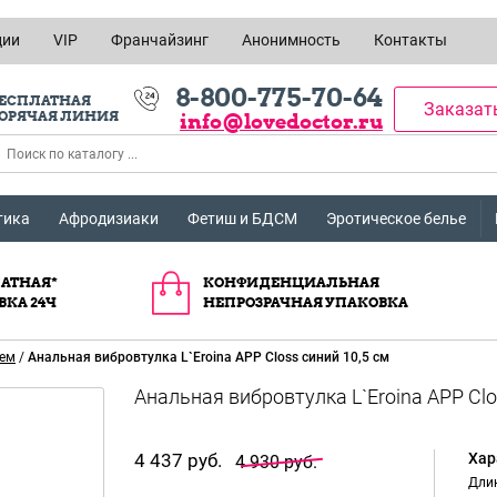
ции
VIP
Франчайзинг
Анонимность
Контакты
8-800-775-70-64
ЕСПЛАТНАЯ
Заказат
ОРЯЧАЯ ЛИНИЯ
info@lovedoctor.ru
тика
Афродизиаки
Фетиш и БДСМ
Эротическое белье
АТНАЯ*
КОНФИДЕНЦИАЛЬНАЯ
ВКА 24Ч
НЕПРОЗРАЧНАЯ УПАКОВКА
ием
/
Анальная вибровтулка L`Eroina APP Closs синий 10,5 см
4 437 руб.
Хар
4 930 руб.
Длин