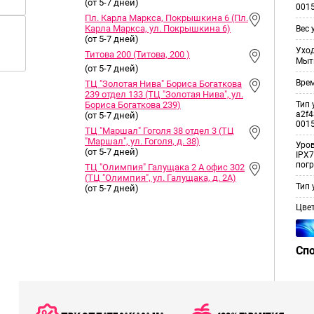
(от 5-7 дней)
001
Пл. Карла Маркса, Покрышкина 6 (Пл.
Карла Маркса, ул. Покрышкина 6)
Вес 
(от 5-7 дней)
Уход
Титова 200 (Титова, 200 )
Мыт
(от 5-7 дней)
Врем
ТЦ "Золотая Нива" Бориса Богаткова
239 отдел 133 (ТЦ "Золотая Нива", ул.
Тип 
Бориса Богаткова 239)
a2f4
(от 5-7 дней)
001
ТЦ "Маршал" Гоголя 38 отдел 3 (ТЦ
"Маршал", ул. Гоголя, д. 38)
Уро
(от 5-7 дней)
IPX7
погр
ТЦ "Олимпия" Галущака 2 А офис 302
(ТЦ "Олимпия", ул. Галущака, д. 2А)
Тип 
(от 5-7 дней)
Цве
Сп