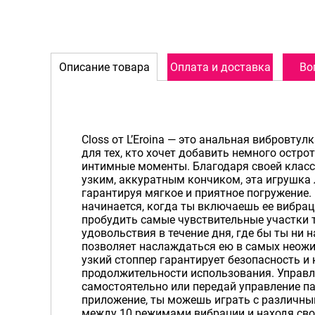
Описание товара
Оплата и доставка
Во
Closs от L’Eroina — это анальная вибровтул
для тех, кто хочет добавить немного остро
интимные моменты. Благодаря своей класс
узким, аккуратным кончиком, эта игрушка 
гарантируя мягкое и приятное погружение.
начинается, когда ты включаешь ее вибра
пробудить самые чувствительные участки т
удовольствия в течение дня, где бы ты ни н
позволяет наслаждаться ею в самых неожи
узкий стоппер гарантирует безопасность и
продолжительности использования. Управл
самостоятельно или передай управление па
приложение, ты можешь играть с различн
между 10 режимами вибрации и находя сво