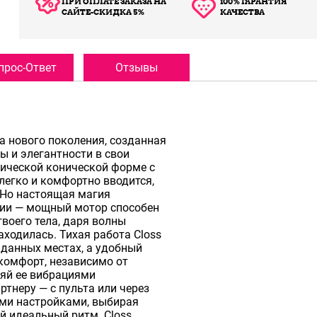
ПРИ ОПЛАТЕ ЗАКАЗА НА
100% ГАРАНТИЯ
САЙТЕ-СКИДКА 5%
КАЧЕСТВА
прос-Ответ
Отзывы
ка нового поколения, созданная
ты и элегантности в свои
ической конической форме с
легко и комфортно вводится,
 Но настоящая магия
ции — мощный мотор способен
воего тела, даря волны
аходилась. Тихая работа Closs
данных местах, а удобный
 комфорт, независимо от
яй ее вибрациями
ртнеру — с пульта или через
ыми настройками, выбирая
й идеальный ритм. Closs