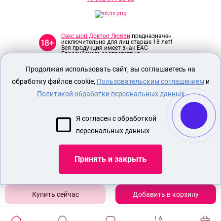
Секс шоп Доктор Любви
предназначен
исключительно для лиц старше 18 лет!
Вся продукция имеет знак EAC
Евразийского соответствия.
Продолжая использовать сайт, вы соглашаетесь на
О МАГАЗИНЕ
обработку файлов cookie,
Пользовательским соглашением
и
ОПЛАТА И ДОСТАВКА
Политикой обработки персональных данных
СЕКС ИГРУШКИ
Я согласен с обработкой
ЭРОТИЧЕСКОЕ БЕЛЬЕ
персональных данных
Показать еще
Принять и закрыть
Добавить в корзину