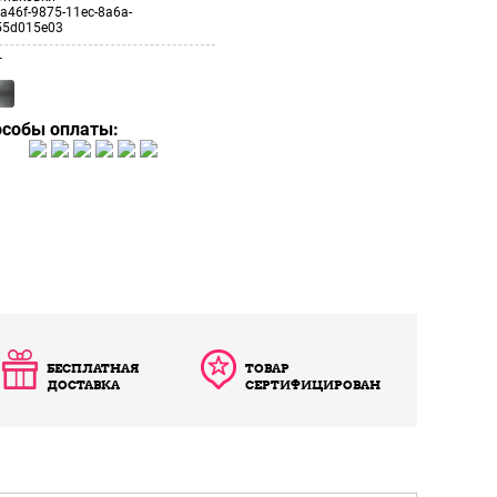
a46f-9875-11ec-8a6a-
55d015e03
т
особы оплаты:
БЕСПЛАТНАЯ
ТОВАР
ДОСТАВКА
СЕРТИФИЦИРОВАН