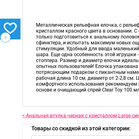
Металлическая рельефная елочка, с релье
кристаллом красного цвета в основании. С
только подготовиться к анальному полово
0
сфинктера, и испытать максимум новых о
стимуляции. Удобный для ввода маленький
шара. Еще одна особенность этой игрушки 
стоппера. Размер и диаметр елочки идеаль
опытных пользователей! Елочка упакована
потрясающим подарком с пикантным намек
рабочая длина 10 см, диаметр от 2-2,8 см. 
комфортного использования рекомендуем 
основе и очищающий спрей Clear Toy 100 м
< Анальная втулка черная с кристаллом Large си
Товары со скидкой из этой категории: