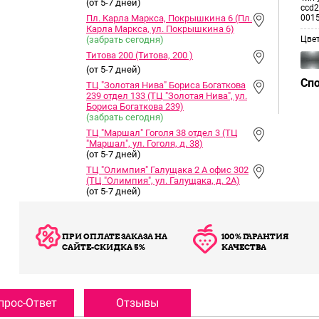
(от 5-7 дней)
ccd2
Пл. Карла Маркса, Покрышкина 6 (Пл.
001
Карла Маркса, ул. Покрышкина 6)
(забрать сегодня)
Цве
Титова 200 (Титова, 200 )
(от 5-7 дней)
Сп
ТЦ "Золотая Нива" Бориса Богаткова
239 отдел 133 (ТЦ "Золотая Нива", ул.
Бориса Богаткова 239)
(забрать сегодня)
ТЦ "Маршал" Гоголя 38 отдел 3 (ТЦ
"Маршал", ул. Гоголя, д. 38)
(от 5-7 дней)
ТЦ "Олимпия" Галущака 2 А офис 302
(ТЦ "Олимпия", ул. Галущака, д. 2А)
(от 5-7 дней)
ПРИ ОПЛАТЕ ЗАКАЗА НА
100% ГАРАНТИЯ
САЙТЕ-СКИДКА 5%
КАЧЕСТВА
прос-Ответ
Отзывы