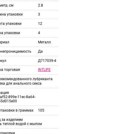
етр, см
2.8
ина упаковки
3
ота упаковки
12
на упаковки
4
ериал
Металл
онепроницаемость
Да
икул
Д717039-4
INTLIFE
ка торговая
 рекомендованного лубриканта
ка для анального секса
рация
af52-899e-11ec-8a64-
55d015e00
упаковки в граммах
105
 за изделием
ь теплой водой с мылом
упаковки