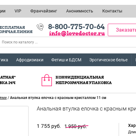
ции
VIP
Франчайзинг
Анонимность
Контакты
8-800-775-70-64
ЕСПЛАТНАЯ
Заказат
ОРЯЧАЯ ЛИНИЯ
info@lovedoctor.ru
тика
Афродизиаки
Фетиш и БДСМ
Эротическое белье
АТНАЯ*
КОНФИДЕНЦИАЛЬНАЯ
ВКА 24Ч
НЕПРОЗРАЧНАЯ УПАКОВКА
иями
/
Анальная втулка елочка с красным кристаллом 11 см
1 755 руб.
Хар
1 950 руб.
Длин