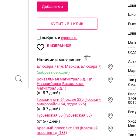
Диам
Добавить в
Шир
корзину
КУПИТЬ В 1 КЛИК
Выс
Дли
выбрать и
сравнить
Мат
В ИЗБРАННОЕ
Вод
Наличие в магазинах:
Арт
Блюхера 7 (пл. Маркса, Блюхера 7)
Мар
(забрать сегодня)
Вокзальная магистраль,д.1 (г.
Тип
Новосибирск,Вокзальная
Смаз
магистраль,д.1)
(от 5-7 дней)
Виб
37ce
Горский м-н 64 отдел 225 (Горский
001
микрорайон 64, отдел 225)
(от 5-7 дней)
Вес 
Гурьевская 55 (Гурьевская 55)
(от 5-7 дней)
Уход
Мыт
Красный проспект 188 (Красный
проспект д. 188)
Тип 