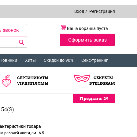
Вход
/
Регистрация
Ваша корзина пуста
ь звонок
Оформить заказ
Новинки
Хиты
Скидки до 90%
Секс-тренинг
СЕРТИФИКАТЫ
СЕКРЕТЫ
VIP ДИПЛОМЫ
В TELEGRAM
Продано:
Продано:
Продано:
Продано:
29
29
29
29
актеристики товара
а рабочей части, см
6.5