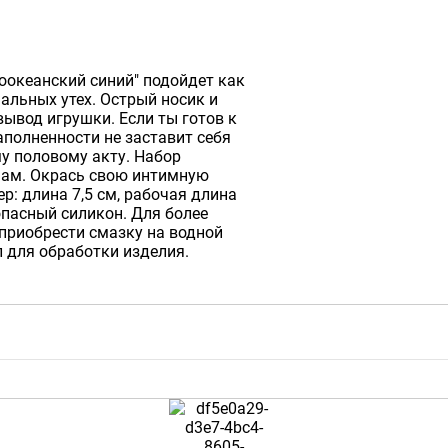
хоокеанский синий" подойдет как
льных утех. Острый носик и
вывод игрушки. Если ты готов к
полненности не заставит себя
у половому акту. Набор
нам. Окрась свою интимную
р: длина 7,5 см, рабочая длина
зопасный силикон. Для более
приобрести смазку на водной
л для обработки изделия.