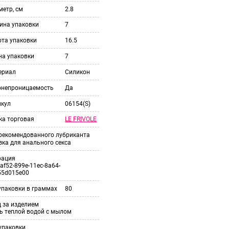
етр, см
2.8
ина упаковки
7
ота упаковки
16.5
на упаковки
7
ериал
Силикон
онепроницаемость
Да
икул
06154(S)
LE FRIVOLE
ка торговая
 рекомендованного лубриканта
ка для анального секса
рация
af52-899e-11ec-8a64-
55d015e00
упаковки в граммах
80
 за изделием
ь теплой водой с мылом
упаковки