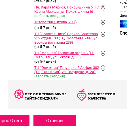
(от 5-7 дней)
a2f4
Пл. Карла Маркса, Покрышкина 6 (Пл.
001
Карла Маркса, ул. Покрышкина 6)
(забрать сегодня)
Цве
Титова 200 (Титова, 200 )
(от 5-7 дней)
Сп
ТЦ "Золотая Нива" Бориса Богаткова
239 отдел 133 (ТЦ "Золотая Нива", ул.
Бориса Богаткова 239)
(от 5-7 дней)
ТЦ "Маршал" Гоголя 38 отдел 3 (ТЦ
"Маршал", ул. Гоголя, д. 38)
(от 5-7 дней)
ТЦ "Олимпия" Галущака 2 А офис 302
(ТЦ "Олимпия", ул. Галущака, д. 2А)
(забрать сегодня)
ПРИ ОПЛАТЕ ЗАКАЗА НА
100% ГАРАНТИЯ
САЙТЕ-СКИДКА 5%
КАЧЕСТВА
прос-Ответ
Отзывы