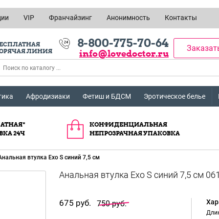
ции
VIP
Франчайзинг
Анонимность
Контакты
8-800-775-70-64
ЕСПЛАТНАЯ
Заказат
ОРЯЧАЯ ЛИНИЯ
info@lovedoctor.ru
тика
Афродизиаки
Фетиш и БДСМ
Эротическое белье
АТНАЯ*
КОНФИДЕНЦИАЛЬНАЯ
ВКА 24Ч
НЕПРОЗРАЧНАЯ УПАКОВКА
Анальная втулка Exo S синий 7,5 см
675 руб.
Хар
750 руб.
Длин