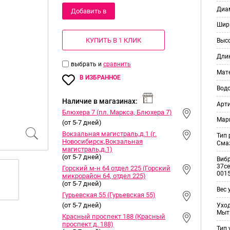
Диам
Добавить в
Шир
корзину
КУПИТЬ В 1 КЛИК
Выс
Дли
выбрать и
сравнить
Мат
В ИЗБРАННОЕ
Вод
Наличие в магазинах:
Арт
Блюхера 7 (пл. Маркса, Блюхера 7)
Мар
(от 5-7 дней)
Вокзальная магистраль,д.1 (г.
Тип
Новосибирск,Вокзальная
Смаз
магистраль,д.1)
(от 5-7 дней)
Виб
37ce
Горский м-н 64 отдел 225 (Горский
001
микрорайон 64, отдел 225)
(от 5-7 дней)
Вес 
Гурьевская 55 (Гурьевская 55)
(от 5-7 дней)
Уход
Мыт
Красный проспект 188 (Красный
проспект д. 188)
Тип 