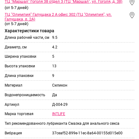
ТЦ "Маршал" Гоголя 38 отдел 3 (ТЦ "Маршал", ул. Гоголя, д. 38)
(от 5-7 дней)
ТЦ "Олимпия" Галущака 2 А офис 302 (ТЦ "Олимпия", ул.
Галущака, д. 2А)
(от 5-7 дней)
Характеристики товара
Длина рабочей части, см
9.5
Диаметр, см
4.2
Ширина упаковки
5
Высота упаковки
13
Длина упаковки
9
Материал
Силикон
Водонепроницаемость
Да
Артикул
Д-004-29
INTLIFE
Марка торговая
Тип рекомендованного лубриканта
Смазка для анального секса
Вибрация
37ceaf52-899e-11ec-8a64-00155d015e00