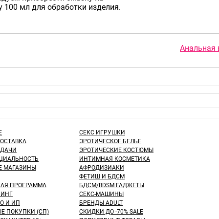
y 100 мл для обработки изделия.
Анальная 
Е
СЕКС ИГРУШКИ
ДОСТАВКА
ЭРОТИЧЕСКОЕ БЕЛЬЕ
ЫДАЧИ
ЭРОТИЧЕСКИЕ КОСТЮМЫ
ЦИАЛЬНОСТЬ
ИНТИМНАЯ КОСМЕТИКА
Е МАГАЗИНЫ
АФРОДИЗИАКИ
ФЕТИШ И БДСМ
КАЯ ПРОГРАММА
БДСМ/BDSM ГАДЖЕТЫ
ИНГ
СЕКС-МАШИНЫ
О И ИП
БРЕНДЫ ADULT
Е ПОКУПКИ (СП)
СКИДКИ ДО -70% SALE