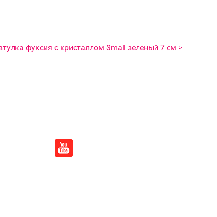
втулка фуксия с кристаллом Small зеленый 7 см >