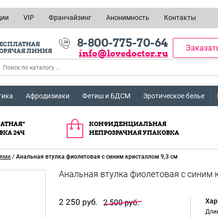
ции
VIP
Франчайзинг
Анонимность
Контакты
8-800-775-70-64
ЕСПЛАТНАЯ
Заказат
ОРЯЧАЯ ЛИНИЯ
info@lovedoctor.ru
тика
Афродизиаки
Фетиш и БДСМ
Эротическое белье
АТНАЯ*
КОНФИДЕНЦИАЛЬНАЯ
ВКА 24Ч
НЕПРОЗРАЧНАЯ УПАКОВКА
иями
/
Анальная втулка фиолетовая с синим кристаллом 9,3 см
2 250 руб.
Хар
2 500 руб.
Длин