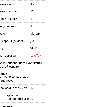
етр, см
4.2
ина упаковки
17
ота упаковки
11
на упаковки
8
ериал
Металл
онепроницаемость
Да
икул
VL-13
LoveToy
ка торговая
 рекомендованного лубриканта
одной основе
рация
af52-899e-11ec-8a64-
55d015e00
упаковки в граммах
170
 за изделием
ь теплой водой с мылом
упаковки