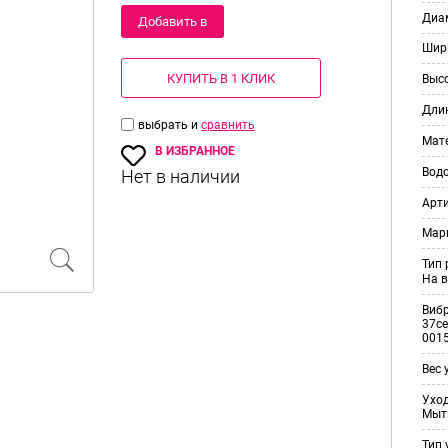
Диам
Добавить в
Шир
корзину
КУПИТЬ В 1 КЛИК
Выс
Дли
выбрать и
сравнить
Мат
В ИЗБРАННОЕ
Вод
Арт
Мар
Тип
На в
Виб
37ce
001
Вес 
Уход
Мыт
Тип 