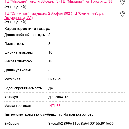
ТЦ "Маршал" Гоголя 38 отдел 3 (ТЦ "Маршал", ул. Гоголя, д. 38)
(от 5-7 дней)
ТЦ "Олимпия" Галущака 2 А офис 302 (ТЦ "Олимпия", ул.
Галущака, д. 2А)
(от 5-7 дней)
Характеристики товара
Длина рабочей части, см
8
Диаметр, см
3
Ширина упаковки
10
Высота упаковки
18
Длина упаковки
6
Материал
Силикон
Водонепроницаемость
Да
Артикул
Д712084-02
INTLIFE
Марка торговая
Тип рекомендованного лубриканта
На водной основе
Вибрация
37ceaf52-899e-11ec-8a64-00155d015e00