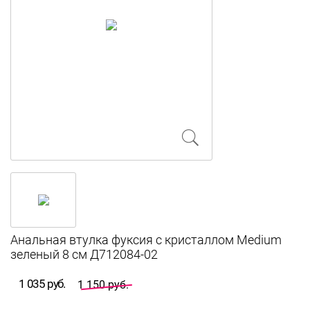
Анальная втулка фуксия с кристаллом Medium
зеленый 8 см Д712084-02
1 035 руб.
1 150 руб.