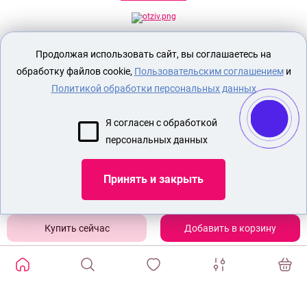
Секс шоп Доктор Любви
предназначен
Продолжая использовать сайт, вы соглашаетесь на
исключительно для лиц старше 18 лет!
Вся продукция имеет знак EAC
обработку файлов cookie,
Пользовательским соглашением
и
Евразийского соответствия.
Политикой обработки персональных данных
О МАГАЗИНЕ
Я согласен с обработкой
ОПЛАТА И ДОСТАВКА
персональных данных
СЕКС ИГРУШКИ
ЭРОТИЧЕСКОЕ БЕЛЬЕ
Принять и закрыть
БДСМ
СЕКС ШОП НАСАДКИ НА ЧЛЕН
Добавить в корзину
Показать еще
ИЗБРАННЫЕ ТОВАРЫ
0