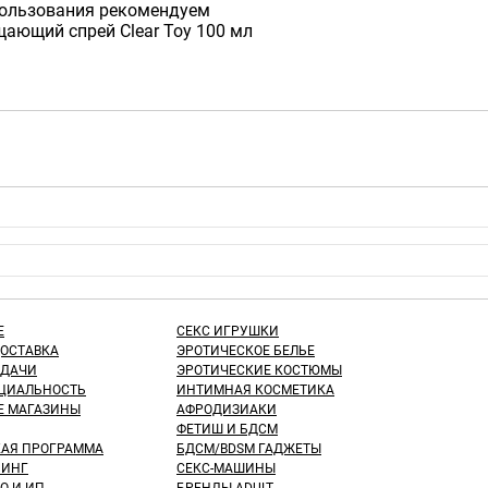
пользования рекомендуем
щающий спрей Clear Toy 100 мл
Е
СЕКС ИГРУШКИ
ДОСТАВКА
ЭРОТИЧЕСКОЕ БЕЛЬЕ
ЫДАЧИ
ЭРОТИЧЕСКИЕ КОСТЮМЫ
ЦИАЛЬНОСТЬ
ИНТИМНАЯ КОСМЕТИКА
Е МАГАЗИНЫ
АФРОДИЗИАКИ
ФЕТИШ И БДСМ
КАЯ ПРОГРАММА
БДСМ/BDSM ГАДЖЕТЫ
ИНГ
СЕКС-МАШИНЫ
О И ИП
БРЕНДЫ ADULT