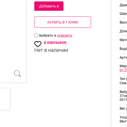
Диам
Добавить в
Шир
корзину
КУПИТЬ В 1 КЛИК
Выс
Дли
выбрать и
сравнить
Мат
В ИЗБРАННОЕ
Вод
Арт
Мар
by T
Тип
Смаз
Виб
37ce
001
Вес 
Уход
Мыт