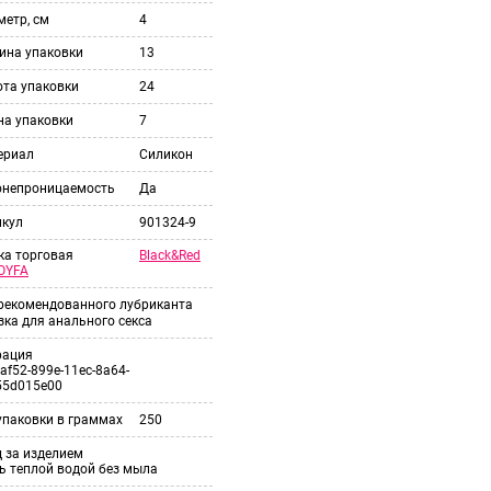
етр, см
4
ина упаковки
13
ота упаковки
24
на упаковки
7
ериал
Силикон
онепроницаемость
Да
икул
901324-9
Black&Red
ка торговая
OYFA
 рекомендованного лубриканта
ка для анального секса
рация
af52-899e-11ec-8a64-
55d015e00
упаковки в граммах
250
 за изделием
ь теплой водой без мыла