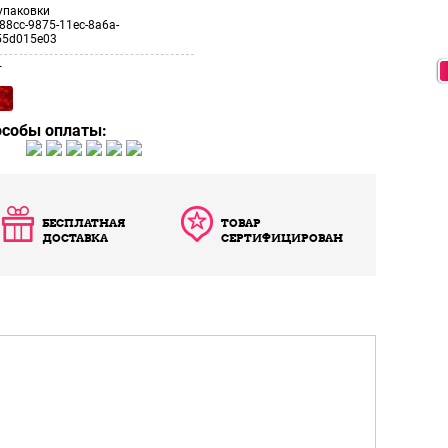
упаковки
88cc-9875-11ec-8a6a-
55d015e03
т
особы оплаты:
БЕСПЛАТНАЯ
ТОВАР
ДОСТАВКА
СЕРТИФИЦИРОВАН