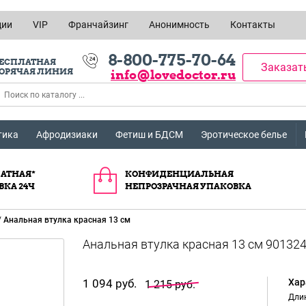
ции
VIP
Франчайзинг
Анонимность
Контакты
8-800-775-70-64
ЕСПЛАТНАЯ
Заказат
ОРЯЧАЯ ЛИНИЯ
info@lovedoctor.ru
тика
Афродизиаки
Фетиш и БДСМ
Эротическое белье
АТНАЯ*
КОНФИДЕНЦИАЛЬНАЯ
ВКА 24Ч
НЕПРОЗРАЧНАЯ УПАКОВКА
/
Анальная втулка красная 13 см
1 094 руб.
Хар
1 215 руб.
Длин