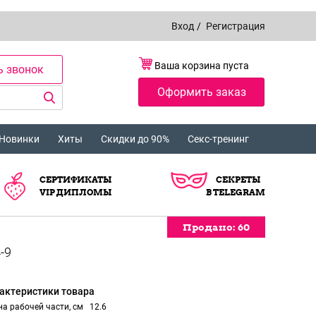
Вход
/
Регистрация
Ваша корзина пуста
ь звонок
Оформить заказ
Новинки
Хиты
Скидки до 90%
Секс-тренинг
СЕРТИФИКАТЫ
СЕКРЕТЫ
VIP ДИПЛОМЫ
В TELEGRAM
Продано:
Продано:
Продано:
Продано:
60
60
60
60
актеристики товара
а рабочей части, см
12.6