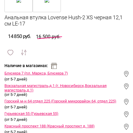
Анальная втулка Lovense Hush-2 XS черная 12,1
см LE-17
14 850 руб.
16 500 руб.
сравнить
ИЗБРАННОЕ
и
Наличие в магазинах:
Блюхера 7 (пл. Маркса, Блюхера 7)
(от 5-7 дней)
Вокзальная магистраль,д.1 (г. Новосибирск,Вокзальная
магистраль,д.1)
(от 5-7 дней)
Горский м-н 64 отдел 225 (Горский микрорайон 64, отдел 225)
(от 5-7 дней)
Гурьевская 55 (Гурьевская 55)
(от 5-7 дней)
Красный проспект 188 (Красный проспект д. 188)
(от 5-7 дней)