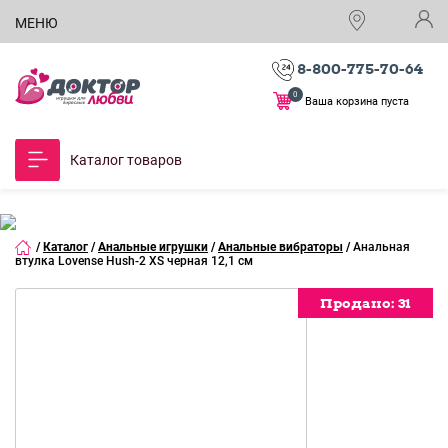
МЕНЮ
8-800-775-70-64
0
Ваша корзина пуста
Каталог товаров
/
Каталог
/
Анальные игрушки
/
Анальные вибраторы
/
Анальная
втулка Lovense Hush-2 XS черная 12,1 см
Продано:
Продано:
Продано:
Продано:
Продано:
Продано:
Продано:
Продано:
Продано:
Продано:
31
31
31
31
31
31
31
31
31
31