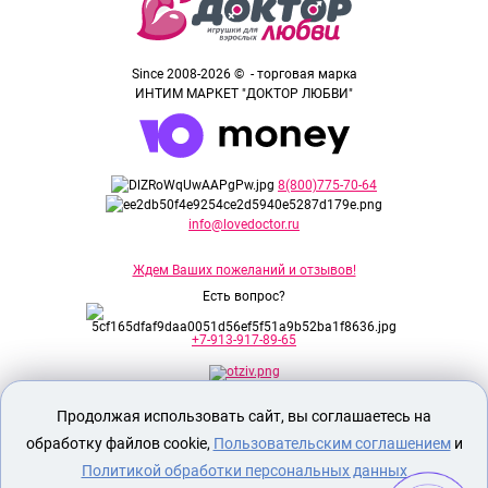
Since 2008-2026 © - торговая марка
ИНТИМ МАРКЕТ "ДОКТОР ЛЮБВИ"
8(800)775-70-64
info@lovedoctor.ru
Ждем Ваших пожеланий и отзывов!
Есть вопрос?
+7-913-917-89-65
Продолжая использовать сайт, вы соглашаетесь на
Секс шоп Доктор Любви
предназначен
исключительно для лиц старше 18 лет!
обработку файлов cookie,
Пользовательским соглашением
и
Вся продукция имеет знак EAC
Евразийского соответствия.
Политикой обработки персональных данных