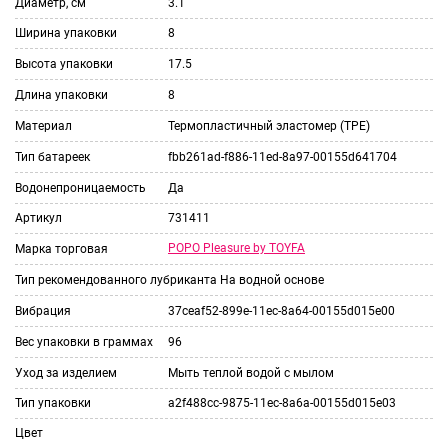
Диаметр, см
3.1
Ширина упаковки
8
Высота упаковки
17.5
Длина упаковки
8
Материал
Термопластичный эластомер (TPE)
Тип батареек
fbb261ad-f886-11ed-8a97-00155d641704
Водонепроницаемость
Да
Артикул
731411
POPO Pleasure by TOYFA
Марка торговая
Тип рекомендованного лубриканта
На водной основе
Вибрация
37ceaf52-899e-11ec-8a64-00155d015e00
Вес упаковки в граммах
96
Уход за изделием
Мыть теплой водой с мылом
Тип упаковки
a2f488cc-9875-11ec-8a6a-00155d015e03
Цвет