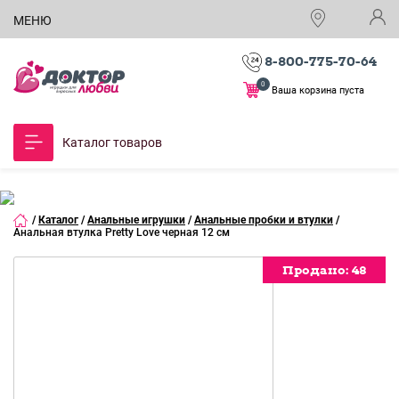
МЕНЮ
8-800-775-70-64
0
Ваша корзина пуста
Каталог товаров
/
Каталог
/
Анальные игрушки
/
Анальные пробки и втулки
/
Анальная втулка Pretty Love черная 12 см
Продано:
Продано:
48
48