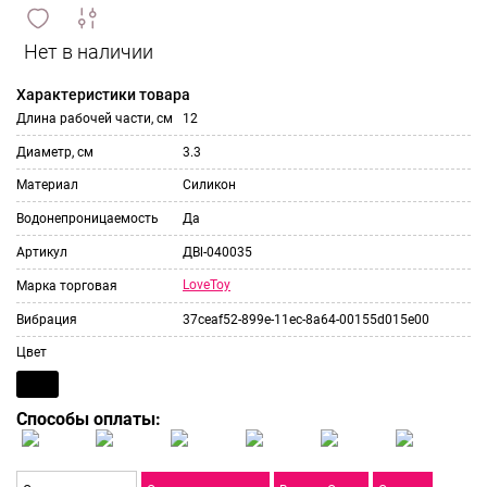
сравнить
ИЗБРАННОЕ
и
Характеристики товара
Длина рабочей части, см
12
Диаметр, см
3.3
Материал
Силикон
Водонепроницаемость
Да
Артикул
ДBl-040035
LoveToy
Марка торговая
Вибрация
37ceaf52-899e-11ec-8a64-00155d015e00
Цвет
Способы оплаты: