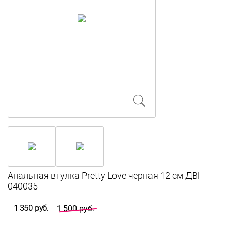
Анальная втулка Pretty Love черная 12 см ДBl-
040035
1 350 руб.
1 500 руб.