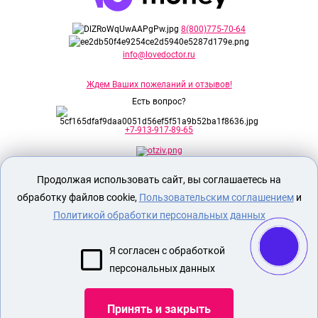
8(800)775-70-64
info@lovedoctor.ru
Ждем Ваших пожеланий и отзывов!
Есть вопрос?
+7-913-917-89-65
Продолжая использовать сайт, вы соглашаетесь на
Секс шоп Доктор Любви
предназначен
исключительно для лиц старше 18 лет!
обработку файлов cookie,
Пользовательским соглашением
и
Вся продукция имеет знак EAC
Евразийского соответствия.
Политикой обработки персональных данных
О МАГАЗИНЕ
Я согласен с обработкой
ОПЛАТА И ДОСТАВКА
персональных данных
СЕКС ИГРУШКИ
ЭРОТИЧЕСКОЕ БЕЛЬЕ
Принять и закрыть