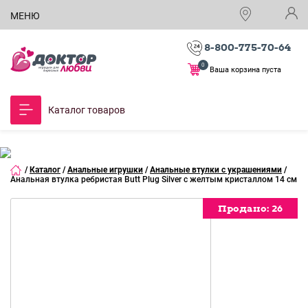
МЕНЮ
8-800-775-70-64
0
Ваша корзина пуста
Каталог товаров
/
Каталог
/
Анальные игрушки
/
Анальные втулки с украшениями
/
Анальная втулка ребристая Butt Plug Silver с желтым кристаллом 14 см
Продано:
Продано:
Продано:
Продано:
Продано:
Продано:
Продано:
Продано:
26
26
26
26
26
26
26
26