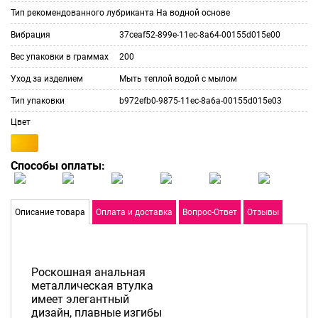
Тип рекомендованного лубриканта
На водной основе
Вибрация
37ceaf52-899e-11ec-8a64-00155d015e00
Вес упаковки в граммах
200
Уход за изделием
Мыть теплой водой с мылом
Тип упаковки
b972efb0-9875-11ec-8a6a-00155d015e03
Цвет
Способы оплаты:
Описание товара
Оплата и доставка
Вопрос-Ответ
Отзывы
Роскошная анальная
металлическая втулка
имеет элегантный
дизайн, плавные изгибы