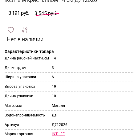
желтым кристаллом 14 см Д712026
3 191 руб.
3 545 руб.
сравнить
ИЗБРАННОЕ
и
Характеристики товара
Длина рабочей части, см
14
Диаметр, см
3
Ширина упаковки
6
Высота упаковки
19
Длина упаковки
10
Материал
Металл
Водонепроницаемость
Да
Артикул
Д712026
INTLIFE
Марка торговая