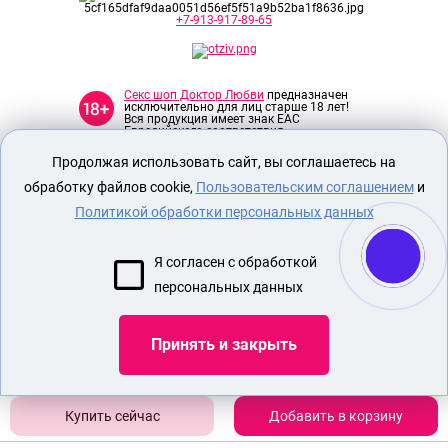
+7-913-917-89-65
Секс шоп Доктор Любви
предназначен
исключительно для лиц старше 18 лет!
Вся продукция имеет знак EAC
Евразийского соответствия.
Продолжая использовать сайт, вы соглашаетесь на
О МАГАЗИНЕ
обработку файлов cookie,
Пользовательским соглашением
и
ОПЛАТА И ДОСТАВКА
Политикой обработки персональных данных
СЕКС ИГРУШКИ
Я согласен с обработкой
ЭРОТИЧЕСКОЕ БЕЛЬЕ
персональных данных
Показать еще
Принять и закрыть
Добавить в корзину