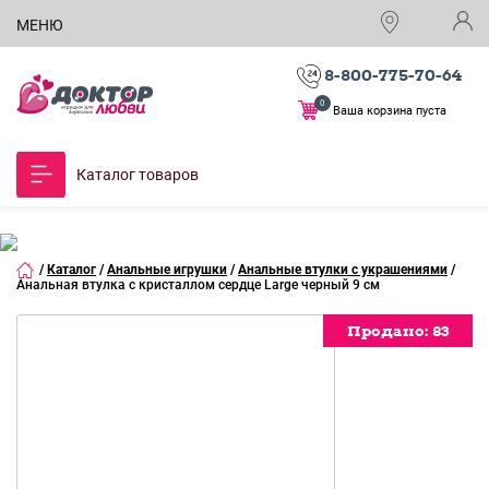
МЕНЮ
8-800-775-70-64
0
Ваша корзина пуста
Каталог товаров
/
Каталог
/
Анальные игрушки
/
Анальные втулки с украшениями
/
Анальная втулка с кристаллом сердце Large черный 9 см
Продано:
Продано:
Продано:
83
83
83