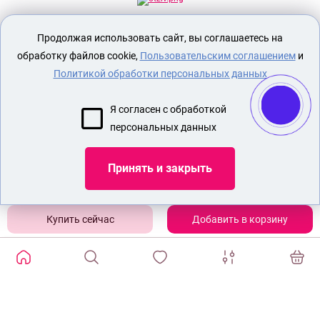
Секс шоп Доктор Любви
предназначен
Продолжая использовать сайт, вы соглашаетесь на
исключительно для лиц старше 18 лет!
Вся продукция имеет знак EAC
обработку файлов cookie,
Пользовательским соглашением
и
Евразийского соответствия.
Политикой обработки персональных данных
О МАГАЗИНЕ
Я согласен с обработкой
ОПЛАТА И ДОСТАВКА
персональных данных
СЕКС ИГРУШКИ
ЭРОТИЧЕСКОЕ БЕЛЬЕ
Принять и закрыть
БДСМ ИГРУШКИ
КРАСИВЫЙ СТРАПОН
Добавить в корзину
Показать еще
ИЗБРАННЫЕ ТОВАРЫ
0