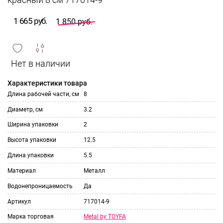
красный 8 см 717014-9
1 665 руб.
1 850 руб.
сравнить
ИЗБРАННОЕ
и
Характеристики товара
Длина рабочей части, см
8
Диаметр, см
3.2
Ширина упаковки
2
Высота упаковки
12.5
Длина упаковки
5.5
Материал
Металл
Водонепроницаемость
Да
Артикул
717014-9
Metal by TOYFA
Марка торговая