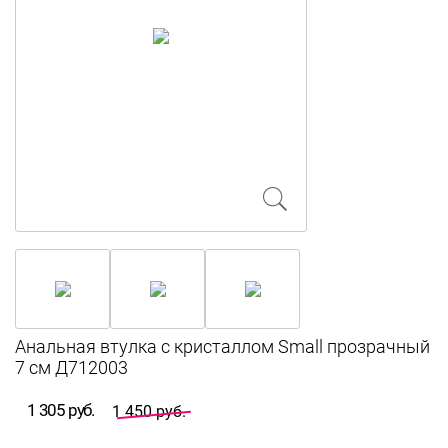
Анальная втулка с кристаллом Small прозрачный
7 см Д712003
1 305 руб.
1 450 руб.