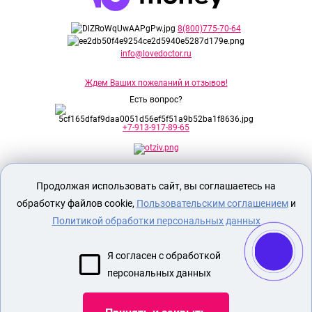
8(800)775-70-64
info@lovedoctor.ru
Ждем Ваших пожеланий и отзывов!
Есть вопрос?
+7-913-917-89-65
Секс шоп Доктор Любви
предназначен
Продолжая использовать сайт, вы соглашаетесь на
исключительно для лиц старше 18 лет!
Вся продукция имеет знак EAC
обработку файлов cookie,
Пользовательским соглашением
и
Евразийского соответствия.
Политикой обработки персональных данных
О МАГАЗИНЕ
Я согласен с обработкой
ОПЛАТА И ДОСТАВКА
персональных данных
СЕКС ИГРУШКИ
ЭРОТИЧЕСКОЕ БЕЛЬЕ