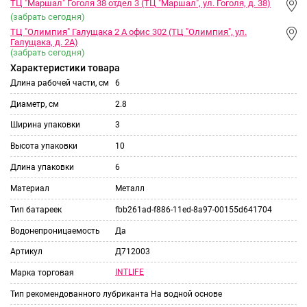
ТЦ "Маршал" Гоголя 38 отдел 3 (ТЦ "Маршал", ул. Гоголя, д. 38)
(забрать сегодня)
ТЦ "Олимпия" Галущака 2 А офис 302 (ТЦ "Олимпия", ул.
Галущака, д. 2А)
(забрать сегодня)
Характеристики товара
Длина рабочей части, см
6
Диаметр, см
2.8
Ширина упаковки
3
Высота упаковки
10
Длина упаковки
6
Материал
Металл
Тип батареек
fbb261ad-f886-11ed-8a97-00155d641704
Водонепроницаемость
Да
Артикул
Д712003
INTLIFE
Марка торговая
Тип рекомендованного лубриканта
На водной основе