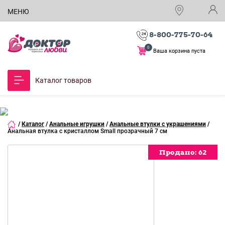
МЕНЮ
8-800-775-70-64
0
Ваша корзина пуста
Каталог товаров
/
Каталог
/
Анальные игрушки
/
Анальные втулки с украшениями
/
Анальная втулка с кристаллом Small прозрачный 7 см
Продано:
Продано:
Продано:
62
62
62