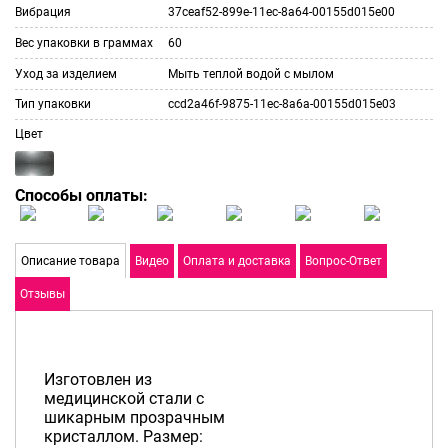
Вибрация
37ceaf52-899e-11ec-8a64-00155d015e00
Вес упаковки в граммах
60
Уход за изделием
Мыть теплой водой с мылом
Тип упаковки
ccd2a46f-9875-11ec-8a6a-00155d015e03
Цвет
Способы оплаты:
Описание товара
Видео
Оплата и доставка
Вопрос-Ответ
Отзывы
Изготовлен из
медицинской стали с
шикарным прозрачным
кристаллом. Размер: