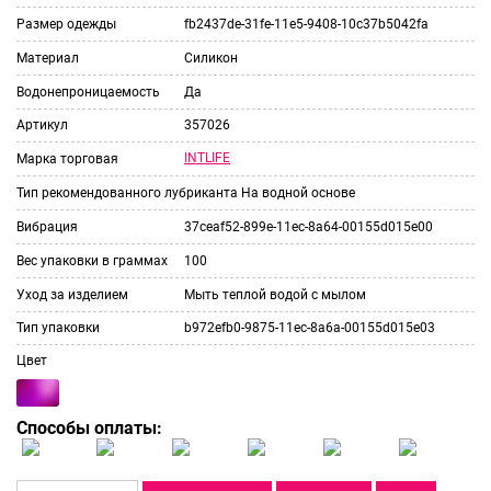
Размер одежды
fb2437de-31fe-11e5-9408-10c37b5042fa
Материал
Силикон
Водонепроницаемость
Да
Артикул
357026
INTLIFE
Марка торговая
Тип рекомендованного лубриканта
На водной основе
Вибрация
37ceaf52-899e-11ec-8a64-00155d015e00
Вес упаковки в граммах
100
Уход за изделием
Мыть теплой водой с мылом
Тип упаковки
b972efb0-9875-11ec-8a6a-00155d015e03
Цвет
Способы оплаты: