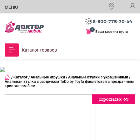
МЕНЮ
8-800-775-70-64
0
Ваша корзина пуста
Каталог товаров
/
Каталог
/
Анальные игрушки
/
Анальные втулки с украшениями
/
Анальная втулка с сердечком ToDo by Toyfa фиолетовая с прозрачным
кристаллом 8 см
Продано:
Продано:
Продано:
Продано:
Продано:
Продано:
Продано:
Продано:
Продано:
65
65
65
65
65
65
65
65
65