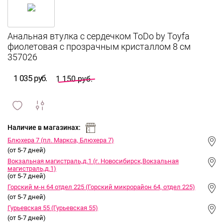
Анальная втулка с сердечком ToDo by Toyfa
фиолетовая с прозрачным кристаллом 8 см
357026
1 035 руб.
1 150 руб.
сравнить
ИЗБРАННОЕ
и
Наличие в магазинах:
Блюхера 7 (пл. Маркса, Блюхера 7)
(от 5-7 дней)
Вокзальная магистраль,д.1 (г. Новосибирск,Вокзальная
магистраль,д.1)
(от 5-7 дней)
Горский м-н 64 отдел 225 (Горский микрорайон 64, отдел 225)
(от 5-7 дней)
Гурьевская 55 (Гурьевская 55)
(от 5-7 дней)