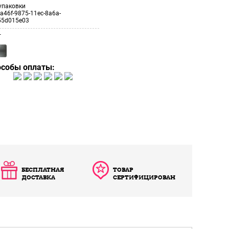
упаковки
a46f-9875-11ec-8a6a-
55d015e03
т
особы оплаты:
БЕСПЛАТНАЯ
ТОВАР
ДОСТАВКА
СЕРТИФИЦИРОВАН