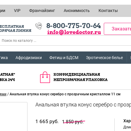
ции
VIP
Франчайзинг
Анонимность
Контакты
8-800-775-70-64
ЕСПЛАТНАЯ
Заказат
ОРЯЧАЯ ЛИНИЯ
info@lovedoctor.ru
тика
Афродизиаки
Фетиш и БДСМ
Эротическое белье
АТНАЯ*
КОНФИДЕНЦИАЛЬНАЯ
ВКА 24Ч
НЕПРОЗРАЧНАЯ УПАКОВКА
иями
/
Анальная втулка конус серебро с прозрачным кристаллом 11 см
1 665 руб.
Хар
1 850 руб.
Длин