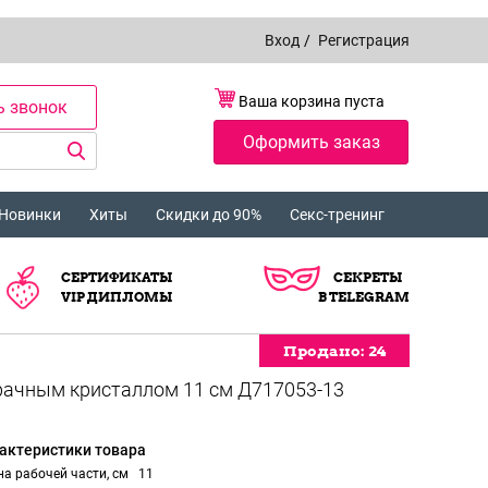
Вход
/
Регистрация
Ваша корзина пуста
ь звонок
Оформить заказ
Новинки
Хиты
Скидки до 90%
Секс-тренинг
СЕРТИФИКАТЫ
СЕКРЕТЫ
VIP ДИПЛОМЫ
В TELEGRAM
Продано:
Продано:
Продано:
Продано:
Продано:
24
24
24
24
24
актеристики товара
а рабочей части, см
11