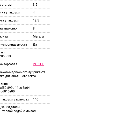
етр, см
3.5
ина упаковки
4
ота упаковки
12.5
на упаковки
8
ериал
Металл
онепроницаемость
Да
икул
7053-13
INTLIFE
ка торговая
 рекомендованного лубриканта
ка для анального секса
рация
af52-899e-11ec-8a64-
55d015e00
упаковки в граммах
140
 за изделием
ь теплой водой с мылом