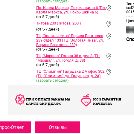
(забрать сегодня)
Тип 
Пл. Карла Маркса, Покрышкина 6 (Пл.
ccd2
Карла Маркса, ул. Покрышкина 6)
001
(от 5-7 дней)
Цве
Титова 200 (Титова, 200 )
(от 5-7 дней)
ТЦ "Золотая Нива" Бориса Богаткова
Сп
239 отдел 133 (ТЦ "Золотая Нива", ул.
Бориса Богаткова 239)
(от 5-7 дней)
ТЦ "Маршал" Гоголя 38 отдел 3 (ТЦ
"Маршал", ул. Гоголя, д. 38)
(от 5-7 дней)
ТЦ "Олимпия" Галущака 2 А офис 302
(ТЦ "Олимпия", ул. Галущака, д. 2А)
(забрать сегодня)
ПРИ ОПЛАТЕ ЗАКАЗА НА
100% ГАРАНТИЯ
САЙТЕ-СКИДКА 5%
КАЧЕСТВА
прос-Ответ
Отзывы