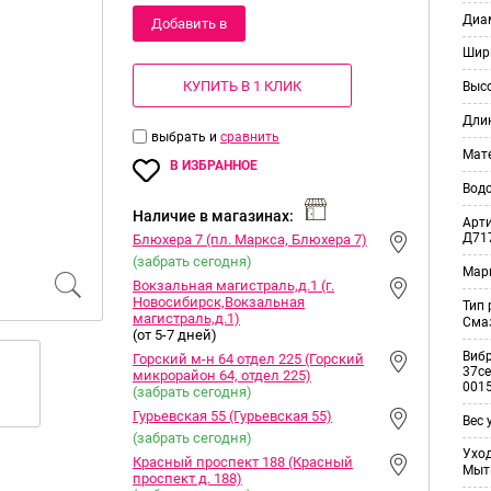
Диам
Добавить в
Шир
корзину
КУПИТЬ В 1 КЛИК
Выс
Дли
выбрать и
сравнить
Мат
В ИЗБРАННОЕ
Вод
Наличие в магазинах:
Арт
Д71
Блюхера 7 (пл. Маркса, Блюхера 7)
(забрать сегодня)
Мар
Вокзальная магистраль,д.1 (г.
Новосибирск,Вокзальная
Тип
магистраль,д.1)
Смаз
(от 5-7 дней)
Виб
Горский м-н 64 отдел 225 (Горский
37ce
микрорайон 64, отдел 225)
001
(забрать сегодня)
Гурьевская 55 (Гурьевская 55)
Вес 
(забрать сегодня)
Уход
Красный проспект 188 (Красный
Мыт
проспект д. 188)