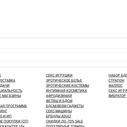
Е
СЕКС ИГРУШКИ
НАБОР БД
ДОСТАВКА
ЭРОТИЧЕСКОЕ БЕЛЬЕ
СТРАПОН
ЫДАЧИ
ЭРОТИЧЕСКИЕ КОСТЮМЫ
ФАЛЛОС
ЦИАЛЬНОСТЬ
ИНТИМНАЯ КОСМЕТИКА
СЕКС ИГР
Е МАГАЗИНЫ
АФРОДИЗИАКИ
ВИБРАТОР
ФЕТИШ И БДСМ
КАЯ ПРОГРАММА
БДСМ/BDSM ГАДЖЕТЫ
ИНГ
СЕКС-МАШИНЫ
О И ИП
БРЕНДЫ ADULT
Е ПОКУПКИ (СП)
СКИДКИ ДО -70% SALE
СКАУНТЕР 18+
ПОПУЛЯРНЫЕ ТОВАРЫ