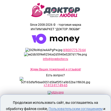
Since 2008-2026 © - торговая марка
ИНТИМ МАРКЕТ "ДОКТОР ЛЮБВИ"
8(800)775-70-64
info@lovedoctor.ru
Ждем Ваших пожеланий и отзывов!
Есть вопрос?
+7-913-917-89-65
Продолжая использовать сайт, вы соглашаетесь на
Секс шоп Доктор Любви
предназначен
исключительно для лиц старше 18 лет!
обработку файлов cookie,
Пользовательским соглашением
и
Вся продукция имеет знак EAC