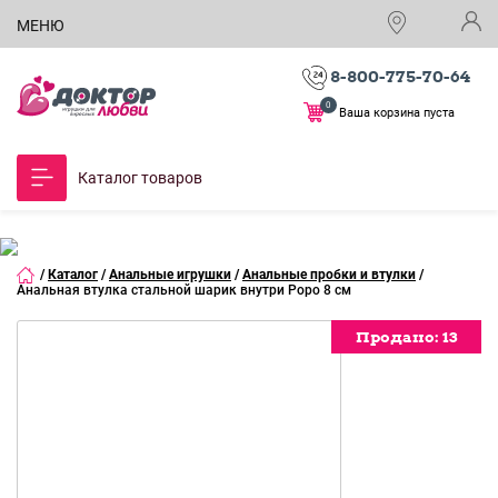
МЕНЮ
8-800-775-70-64
0
Ваша корзина пуста
Каталог товаров
/
Каталог
/
Анальные игрушки
/
Анальные пробки и втулки
/
Анальная втулка стальной шарик внутри Popo 8 см
Продано:
Продано:
Продано:
Продано:
Продано:
Продано:
Продано:
Продано:
Продано:
Продано:
Продано:
Продано:
Продано:
Продано:
13
13
13
13
13
13
13
13
13
13
13
13
13
13