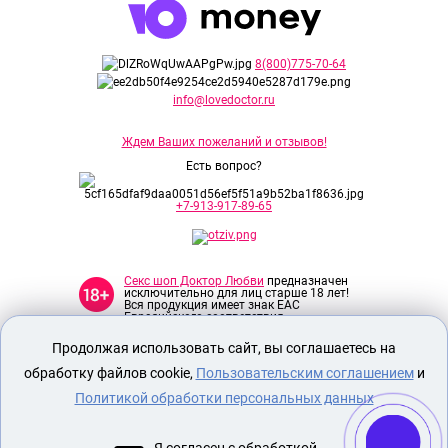
8(800)775-70-64
info@lovedoctor.ru
Ждем Ваших пожеланий и отзывов!
Есть вопрос?
+7-913-917-89-65
Секс шоп Доктор Любви
предназначен
исключительно для лиц старше 18 лет!
Вся продукция имеет знак EAC
Евразийского соответствия.
Продолжая использовать сайт, вы соглашаетесь на
О МАГАЗИНЕ
обработку файлов cookie,
Пользовательским соглашением
и
ОПЛАТА И ДОСТАВКА
Политикой обработки персональных данных
СЕКС ИГРУШКИ