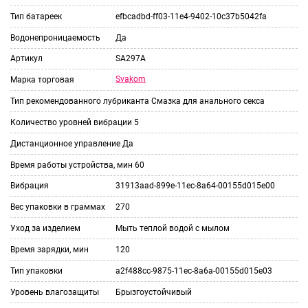
Тип батареек
efbcadbd-ff03-11e4-9402-10c37b5042fa
Водонепроницаемость
Да
Артикул
SA297A
Svakom
Марка торговая
Тип рекомендованного лубриканта
Смазка для анального секса
Количество уровней вибрации
5
Дистанционное управление
Да
Время работы устройства, мин
60
Вибрация
31913aad-899e-11ec-8a64-00155d015e00
Вес упаковки в граммах
270
Уход за изделием
Мыть теплой водой с мылом
Время зарядки, мин
120
Тип упаковки
a2f488cc-9875-11ec-8a6a-00155d015e03
Уровень влагозащиты
Брызгоустойчивый