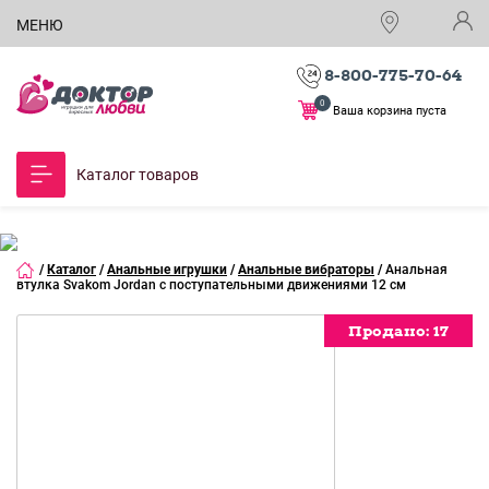
МЕНЮ
8-800-775-70-64
0
Ваша корзина пуста
Каталог товаров
/
Каталог
/
Анальные игрушки
/
Анальные вибраторы
/
Анальная
втулка Svakom Jordan с поступательными движениями 12 см
Продано:
Продано:
Продано:
Продано:
Продано:
Продано:
Продано:
Продано:
Продано:
Продано:
Продано:
Продано:
Продано:
Продано:
17
17
17
17
17
17
17
17
17
17
17
17
17
17