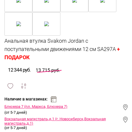
Анальная втулка Svakom Jordan с
+
поступательными движениями 12 см SA297A
ПОДАРОК
12 344 руб.
13 715 руб.
сравнить
ИЗБРАННОЕ
и
Наличие в магазинах:
Блюхера 7 (пл. Маркса, Блюхера 7)
(от 5-7 дней)
Вокзальная магистраль,д.1 (г. Новосибирск,Вокзальная
магистраль,д.1)
(от 5-7 дней)