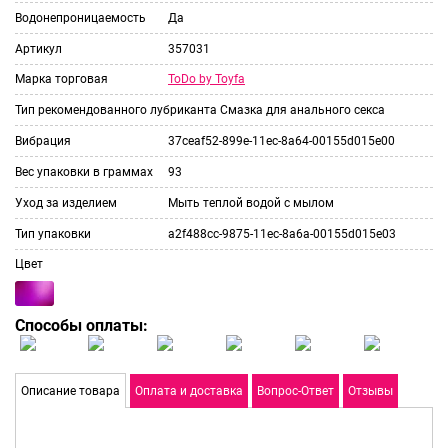
Водонепроницаемость
Да
Артикул
357031
ToDo by Toyfa
Марка торговая
Тип рекомендованного лубриканта
Смазка для анального секса
Вибрация
37ceaf52-899e-11ec-8a64-00155d015e00
Вес упаковки в граммах
93
Уход за изделием
Мыть теплой водой с мылом
Тип упаковки
a2f488cc-9875-11ec-8a6a-00155d015e03
Цвет
Способы оплаты:
Описание товара
Оплата и доставка
Вопрос-Ответ
Отзывы