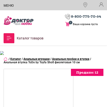
МЕНЮ
8-800-775-70-64
0
Ваша корзина пуста
Каталог товаров
/
Каталог
/
Анальные игрушки
/
Анальные пробки и втулки
/
Анальная втулка ToDo by Toyfa Sholt фиолетовая 10 см
Продано:
Продано:
Продано:
Продано:
Продано:
Продано:
Продано:
Продано:
Продано:
Продано:
12
12
12
12
12
12
12
12
12
12