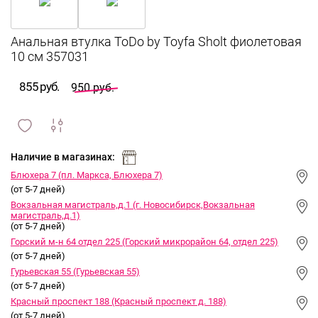
Анальная втулка ToDo by Toyfa Sholt фиолетовая
10 см 357031
855 руб.
950 руб.
сравнить
ИЗБРАННОЕ
и
Наличие в магазинах:
Блюхера 7 (пл. Маркса, Блюхера 7)
(от 5-7 дней)
Вокзальная магистраль,д.1 (г. Новосибирск,Вокзальная
магистраль,д.1)
(от 5-7 дней)
Горский м-н 64 отдел 225 (Горский микрорайон 64, отдел 225)
(от 5-7 дней)
Гурьевская 55 (Гурьевская 55)
(от 5-7 дней)
Красный проспект 188 (Красный проспект д. 188)
(от 5-7 дней)