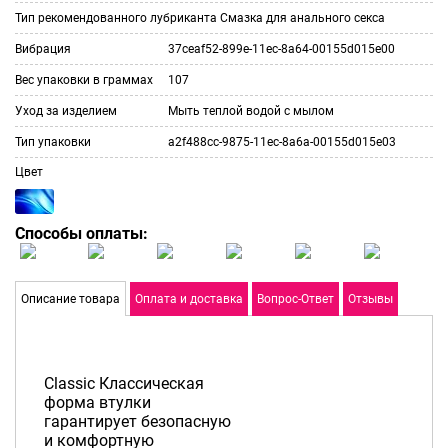
Тип рекомендованного лубриканта
Смазка для анального секса
Вибрация
37ceaf52-899e-11ec-8a64-00155d015e00
Вес упаковки в граммах
107
Уход за изделием
Мыть теплой водой с мылом
Тип упаковки
a2f488cc-9875-11ec-8a6a-00155d015e03
Цвет
Способы оплаты:
Описание товара
Оплата и доставка
Вопрос-Ответ
Отзывы
Сlassic Классическая
форма втулки
гарантирует безопасную
и комфортную