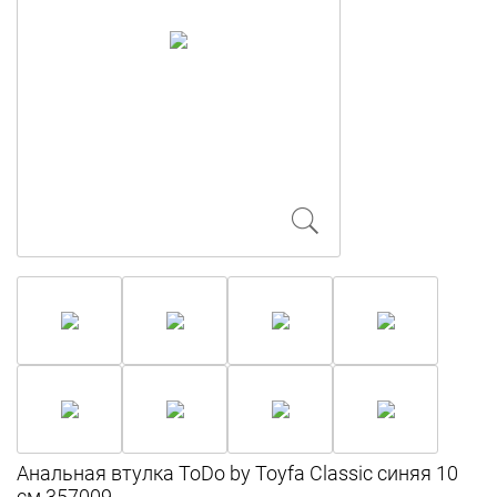
Анальная втулка ToDo by Toyfa Сlassic синяя 10