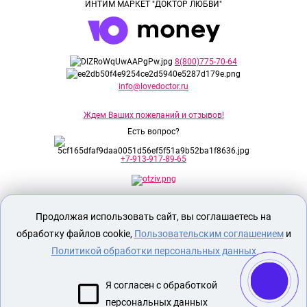
ИНТИМ МАРКЕТ "ДОКТОР ЛЮБВИ"
8(800)775-70-64
info@lovedoctor.ru
Ждем Ваших пожеланий и отзывов!
Есть вопрос?
+7-913-917-89-65
Секс шоп Доктор Любви
предназначен
Продолжая использовать сайт, вы соглашаетесь на
исключительно для лиц старше 18 лет!
Вся продукция имеет знак EAC
обработку файлов cookie,
Пользовательским соглашением
и
Евразийского соответствия.
Политикой обработки персональных данных
О МАГАЗИНЕ
Я согласен с обработкой
ОПЛАТА И ДОСТАВКА
персональных данных
СЕКС ИГРУШКИ