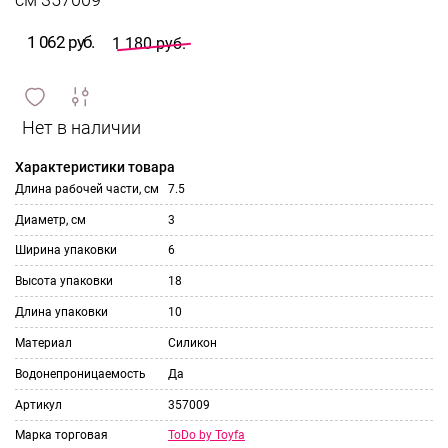
см 357009
1 062 руб.
1 180 руб.
сравнить
ИЗБРАННОЕ
и
Характеристики товара
Длина рабочей части, см
7.5
Диаметр, см
3
Ширина упаковки
6
Высота упаковки
18
Длина упаковки
10
Материал
Силикон
Водонепроницаемость
Да
Артикул
357009
ToDo by Toyfa
Марка торговая