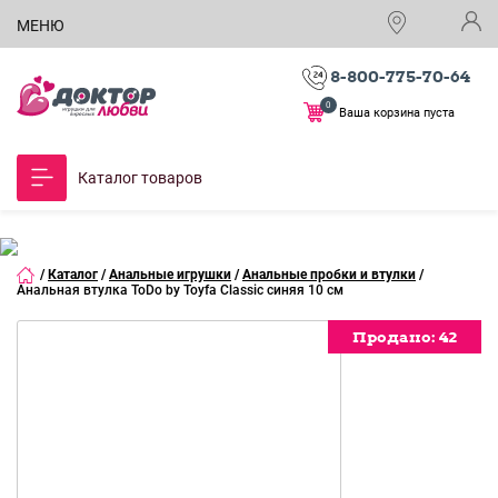
МЕНЮ
8-800-775-70-64
0
Ваша корзина пуста
Каталог товаров
/
Каталог
/
Анальные игрушки
/
Анальные пробки и втулки
/
Анальная втулка ToDo by Toyfa Сlassic синяя 10 см
Продано:
Продано:
Продано:
Продано:
Продано:
Продано:
Продано:
Продано:
42
42
42
42
42
42
42
42