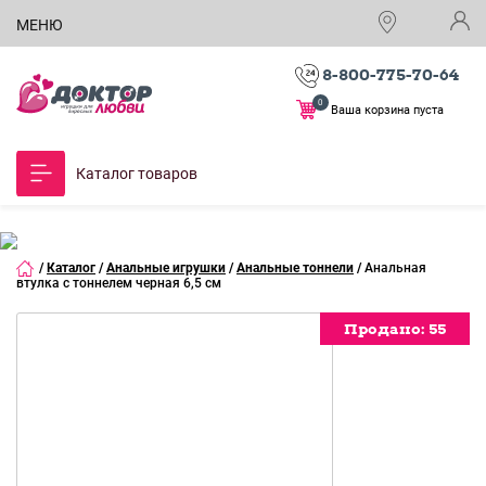
МЕНЮ
8-800-775-70-64
0
Ваша корзина пуста
Каталог товаров
/
Каталог
/
Анальные игрушки
/
Анальные тоннели
/
Анальная
втулка c тоннелем черная 6,5 см
Продано:
Продано:
Продано:
Продано:
Продано:
Продано:
Продано:
Продано:
Продано:
Продано:
Продано:
55
55
55
55
55
55
55
55
55
55
55