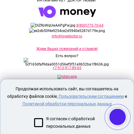
ИНТИМ МАРКЕТ "ДОКТОР ЛЮБВИ"
8(800)775-70-64
info@lovedoctor.ru
Ждем Ваших пожеланий и отзывов!
Есть вопрос?
+7-913-917-89-65
Продолжая использовать сайт, вы соглашаетесь на
Секс шоп Доктор Любви
предназначен
исключительно для лиц старше 18 лет!
обработку файлов cookie,
Пользовательским соглашением
и
Вся продукция имеет знак EAC
Евразийского соответствия.
Политикой обработки персональных данных
О МАГАЗИНЕ
Я согласен с обработкой
ОПЛАТА И ДОСТАВКА
персональных данных
СЕКС ИГРУШКИ