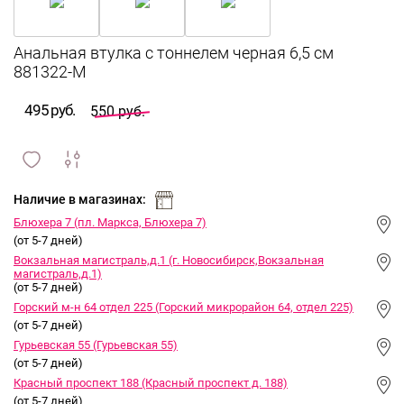
Анальная втулка c тоннелем черная 6,5 см
881322-M
495 руб.
550 руб.
сравнить
ИЗБРАННОЕ
и
Наличие в магазинах:
Блюхера 7 (пл. Маркса, Блюхера 7)
(от 5-7 дней)
Вокзальная магистраль,д.1 (г. Новосибирск,Вокзальная
магистраль,д.1)
(от 5-7 дней)
Горский м-н 64 отдел 225 (Горский микрорайон 64, отдел 225)
(от 5-7 дней)
Гурьевская 55 (Гурьевская 55)
(от 5-7 дней)
Красный проспект 188 (Красный проспект д. 188)
(от 5-7 дней)