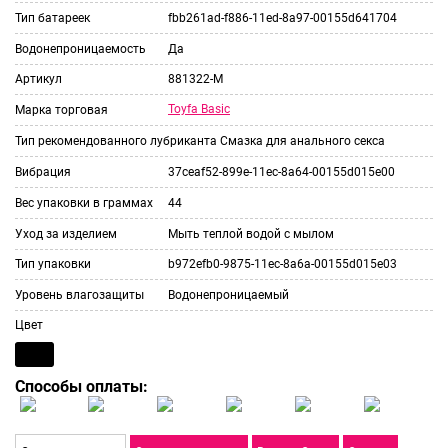
Тип батареек
fbb261ad-f886-11ed-8a97-00155d641704
Водонепроницаемость
Да
Артикул
881322-M
Toyfa Basic
Марка торговая
Тип рекомендованного лубриканта
Смазка для анального секса
Вибрация
37ceaf52-899e-11ec-8a64-00155d015e00
Вес упаковки в граммах
44
Уход за изделием
Мыть теплой водой с мылом
Тип упаковки
b972efb0-9875-11ec-8a6a-00155d015e03
Уровень влагозащиты
Водонепроницаемый
Цвет
Способы оплаты: