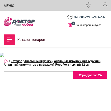
МЕНЮ
8-800-775-70-64
0
Ваша корзина пуста
Каталог товаров
/
Каталог
/
Анальные игрушки
/
Анальные игрушки для мужчин
/
Анальный стимулятор с вибрацией Pоро Vela черный 12 см
Продано:
Продано:
Продано:
Продано:
Продано:
Продано:
Продано:
Продано:
Продано:
Продано:
Продано:
Продано:
Продано:
Продано:
Продано:
24
24
24
24
24
24
24
24
24
24
24
24
24
24
24