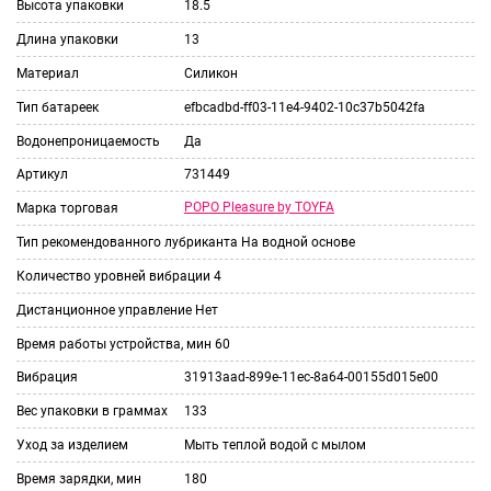
Высота упаковки
18.5
Длина упаковки
13
Материал
Силикон
Тип батареек
efbcadbd-ff03-11e4-9402-10c37b5042fa
Водонепроницаемость
Да
Артикул
731449
POPO Pleasure by TOYFA
Марка торговая
Тип рекомендованного лубриканта
На водной основе
Количество уровней вибрации
4
Дистанционное управление
Нет
Время работы устройства, мин
60
Вибрация
31913aad-899e-11ec-8a64-00155d015e00
Вес упаковки в граммах
133
Уход за изделием
Мыть теплой водой с мылом
Время зарядки, мин
180