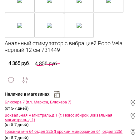
Анальный стимулятор с вибрацией Pоро Vela
черный 12 см 731449
4 365 руб.
4 850 руб.
сравнить
ИЗБРАННОЕ
и
Наличие в магазинах:
Блюхера 7 (пл. Маркса, Блюхера 7)
(от 5-7 дней)
Вокзальная магистраль,д.1 (г. Новосибирск,Вокзальная
магистраль,д.1)
(от 5-7 дней)
Горский м-н 64 отдел 225 (Горский микрорайон 64, отдел 225)
(от 5-7 дней)