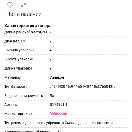
сравнить
ИЗБРАННОЕ
и
Характеристики товара
Длина рабочей части, см
20
Диаметр, см
2.5
Ширина упаковки
4
Высота упаковки
25
Длина упаковки
9
Материал
Силикон
Тип батареек
b4549f30-1fe9-11e5-9407-10c37b5042fa
Водонепроницаемость
Да
Артикул
Д174201-1
Aphrodisia
Марка торговая
Тип рекомендованного лубриканта
Смазка для анального секса
Количество уровней вибрации
10