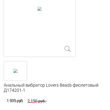
Анальный вибратор Lovers Beads фиолетовый
Д174201-1
1 935 руб.
2 150 руб.