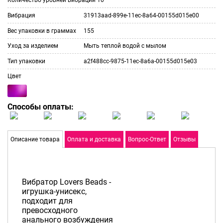
Вибрация
31913aad-899e-11ec-8a64-00155d015e00
Вес упаковки в граммах
155
Уход за изделием
Мыть теплой водой с мылом
Тип упаковки
a2f488cc-9875-11ec-8a6a-00155d015e03
Цвет
Способы оплаты:
Описание товара
Оплата и доставка
Вопрос-Ответ
Отзывы
Вибратор Lovers Beads -
игрушка-унисекс,
подходит для
превосходного
анального возбуждения