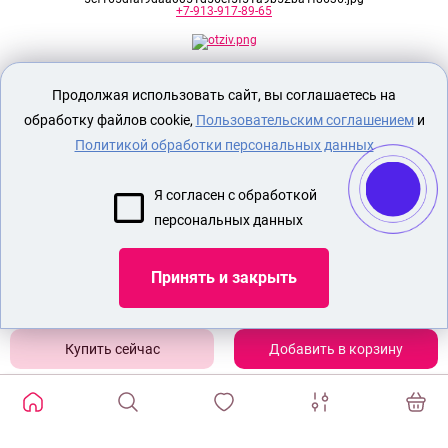
+7-913-917-89-65
Секс шоп Доктор Любви
предназначен
Продолжая использовать сайт, вы соглашаетесь на
исключительно для лиц старше 18 лет!
Вся продукция имеет знак EAC
обработку файлов cookie,
Пользовательским соглашением
и
Евразийского соответствия.
Политикой обработки персональных данных
О МАГАЗИНЕ
Я согласен с обработкой
ОПЛАТА И ДОСТАВКА
персональных данных
СЕКС ИГРУШКИ
ЭРОТИЧЕСКОЕ БЕЛЬЕ
Принять и закрыть
БДСМ
УВЕЛИЧИТЕЛЬ ПЕНИСА НАСАДКИ
Добавить в корзину
Показать еще
ИЗБРАННЫЕ ТОВАРЫ
0