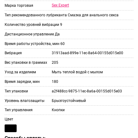
Sex Expert
Марка торговая
Тип рекомендованного лубриканта
Смазка для анального секса
Количество уровней вибрации
9
Дистанционное управление
Да
Время работы устройства, мин
60
Вибрация
31913aad-899e-11ec-8a64-00155d015e00
Вес упаковки в граммах
205
Уход за изделием
Мыть теплой водой с мылом
Время зарядки, мин
180
Тип упаковки
a2f488cc-9875-11ec-8a6a-00155d015e03
Уровень влагозащиты
Брызгоустойчивый
Тип управления
Кнопки
Цвет