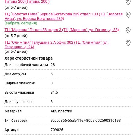
Титова 200 (Титова, 200 )
(от 5-7 дней)
ТЦ "Золотая Нива" Бориса Богаткова 239 отдел 133 (ТЦ "Золотая
Нива", ул. Бориса Богаткова 239)
(забрать сегодня)
ТЦ "Маршал" Гоголя 38 отдел 3 (ТЦ "Маршал", ул. Гоголя, д. 38)
(от 5-7 дней)
ТЦ "Олимпия" Галущака 2 А офис 302 (ТЦ "Олимпия", ул.
Галущака, д. 2А)
(от 5-7 дней)
Характеристики товара
Длина рабочей части, см
28
Диаметр, см
6
Ширина упаковки
8
Высота упаковки
31.5
Длина упаковки
8
Материал
ABS пластик
Тип батареек
9cdcd356-55a5-11e7-80ba-002590316193
Артикул
709026