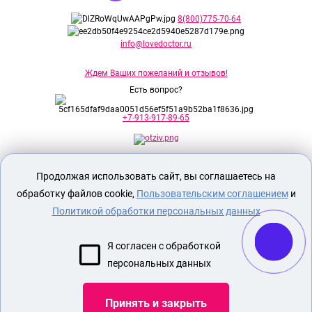
8(800)775-70-64
info@lovedoctor.ru
Ждем Ваших пожеланий и отзывов!
Есть вопрос?
+7-913-917-89-65
Секс шоп Доктор Любви
предназначен
Продолжая использовать сайт, вы соглашаетесь на
исключительно для лиц старше 18 лет!
Вся продукция имеет знак EAC
обработку файлов cookie,
Пользовательским соглашением
и
Евразийского соответствия.
Политикой обработки персональных данных
О МАГАЗИНЕ
Я согласен с обработкой
ОПЛАТА И ДОСТАВКА
персональных данных
СЕКС ИГРУШКИ
ЭРОТИЧЕСКОЕ БЕЛЬЕ
Принять и закрыть
БДСМ