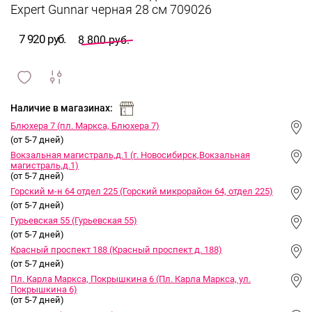
Expert Gunnar черная 28 см 709026
7 920 руб.
8 800 руб.
сравнить
ИЗБРАННОЕ
и
Наличие в магазинах:
Блюхера 7 (пл. Маркса, Блюхера 7)
(от 5-7 дней)
Вокзальная магистраль,д.1 (г. Новосибирск,Вокзальная
магистраль,д.1)
(от 5-7 дней)
Горский м-н 64 отдел 225 (Горский микрорайон 64, отдел 225)
(от 5-7 дней)
Гурьевская 55 (Гурьевская 55)
(от 5-7 дней)
Красный проспект 188 (Красный проспект д. 188)
(от 5-7 дней)
Пл. Карла Маркса, Покрышкина 6 (Пл. Карла Маркса, ул.
Покрышкина 6)
(от 5-7 дней)