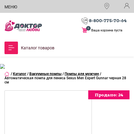
МЕНЮ
8-800-775-70-64
0
Ваша корзина пуста
Каталог товаров
/
Каталог
/
Вакуумные помпы
/
Помпы для мужчин
/
Автоматическая помпа для пениса Sexus Men Expert Gunnar черная 28
см
Продано:
Продано:
Продано:
Продано:
Продано:
Продано:
Продано:
Продано:
24
24
24
24
24
24
24
24