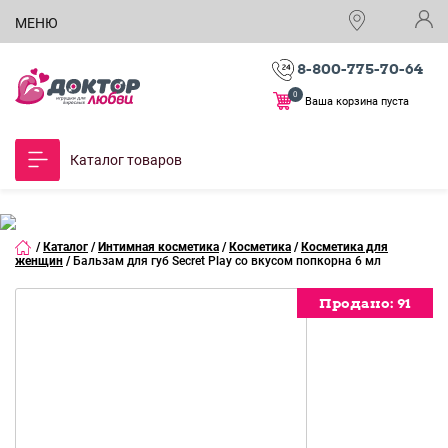
МЕНЮ
8-800-775-70-64
0
Ваша корзина пуста
Каталог товаров
/
Каталог
/
Интимная косметика
/
Косметика
/
Косметика для
женщин
/
Бальзам для губ Secret Play со вкусом попкорна 6 мл
Продано:
Продано:
Продано:
Продано:
Продано:
Продано:
Продано:
Продано:
Продано:
91
91
91
91
91
91
91
91
91