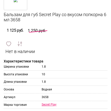
Бальзам для губ Secret Play со вкусом попкорна 6
мл 3658
1 125 руб.
1 250 руб.
сравнить
ИЗБРАННОЕ
и
Характеристики товара
Ширина упаковки
1.8
Высота упаковки
10
Длина упаковки
1.8
Основа
Водная
Артикул
3658
Secret Play
Марка торговая