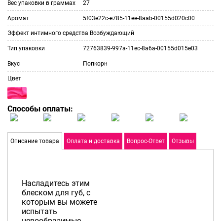
Вес упаковки в граммах
27
Аромат
5f03e22c-e785-11ee-8aab-00155d020c00
Эффект интимного средства
Возбуждающий
Тип упаковки
72763839-997a-11ec-8a6a-00155d015e03
Вкус
Попкорн
Цвет
Способы оплаты:
Описание товара
Оплата и доставка
Вопрос-Ответ
Отзывы
Насладитесь этим
блеском для губ, с
которым вы можете
испытать
невообразимые