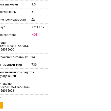
ота упаковки
9.5
на упаковки
6
онепроницаемость
Да
икул
77111.07
HOT
ка торговая
рация
af52-899e-11ec-8a64-
55d015e00
упаковки в граммах
94
я зарядки, мин
730
ект интимного средства
буждающий
упаковки
88cc-9875-11ec-8a6a-
55d015e03
т