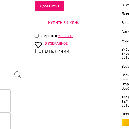
Выс
Добавить в
Дли
корзину
КУПИТЬ В 1 КЛИК
Вод
Арт
выбрать и
сравнить
Мар
В ИЗБРАННОЕ
Виб
37ce
001
Вес 
Врем
Эфф
Воз
Тип 
a2f4
001
Цве