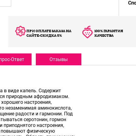
Сп
ПРИ ОПЛАТЕ ЗАКАЗА НА
100% ГАРАНТИЯ
САЙТЕ-СКИДКА 5%
КАЧЕСТВА
прос-Ответ
Отзывы
а в виде капель. Содержит
тся природным афродизиаком.
хорошего настроения,
то незаменимая аминокислота,
щение радости и гармонии. Под
тываться серотонин, гормон
 приподнятого настроения,
и повышают физическую