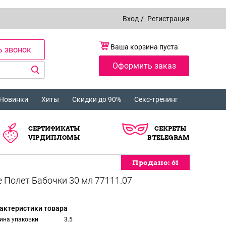
Вход
/
Регистрация
Ваша корзина пуста
ь звонок
Оформить заказ
Новинки
Хиты
Скидки до 90%
Секс-тренинг
СЕРТИФИКАТЫ
СЕКРЕТЫ
VIP ДИПЛОМЫ
В TELEGRAM
Продано:
Продано:
Продано:
Продано:
Продано:
Продано:
Продано:
Продано:
61
61
61
61
61
61
61
61
актеристики товара
ина упаковки
3.5