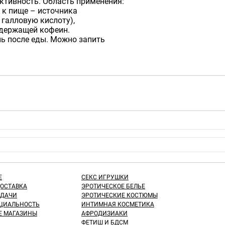
ктивность. Область применения:
 к пище – источника
 галловую кислоту),
одержащей кофеин.
ень после еды. Можно запить
Е
СЕКС ИГРУШКИ
ДОСТАВКА
ЭРОТИЧЕСКОЕ БЕЛЬЕ
ЫДАЧИ
ЭРОТИЧЕСКИЕ КОСТЮМЫ
ЦИАЛЬНОСТЬ
ИНТИМНАЯ КОСМЕТИКА
Е МАГАЗИНЫ
АФРОДИЗИАКИ
ФЕТИШ И БДСМ