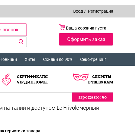
Вход
/
Регистрация
Ваша корзина пуста
ь звонок
Оформить заказ
Новинки
Хиты
Скидки до 90%
Секс-тренинг
СЕРТИФИКАТЫ
СЕКРЕТЫ
VIP ДИПЛОМЫ
В TELEGRAM
Продано:
Продано:
86
86
L
на талии и доступом Le Frivole черный
актеристики товара