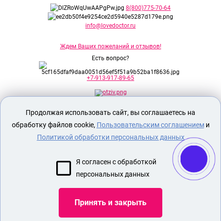
8(800)775-70-64
info@lovedoctor.ru
Ждем Ваших пожеланий и отзывов!
Есть вопрос?
+7-913-917-89-65
Продолжая использовать сайт, вы соглашаетесь на
Секс шоп Доктор Любви
предназначен
исключительно для лиц старше 18 лет!
обработку файлов cookie,
Пользовательским соглашением
и
Вся продукция имеет знак EAC
Евразийского соответствия.
Политикой обработки персональных данных
О МАГАЗИНЕ
Я согласен с обработкой
ОПЛАТА И ДОСТАВКА
персональных данных
СЕКС ИГРУШКИ
ЭРОТИЧЕСКОЕ БЕЛЬЕ
Принять и закрыть