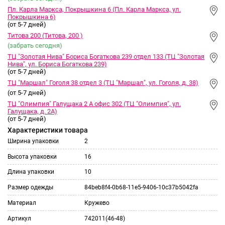
Пл. Карла Маркса, Покрышкина 6 (Пл. Карла Маркса, ул.
Покрышкина 6)
(от 5-7 дней)
Титова 200 (Титова, 200 )
(забрать сегодня)
ТЦ "Золотая Нива" Бориса Богаткова 239 отдел 133 (ТЦ "Золотая
Нива", ул. Бориса Богаткова 239)
(от 5-7 дней)
ТЦ "Маршал" Гоголя 38 отдел 3 (ТЦ "Маршал", ул. Гоголя, д. 38)
(от 5-7 дней)
ТЦ "Олимпия" Галущака 2 А офис 302 (ТЦ "Олимпия", ул.
Галущака, д. 2А)
(от 5-7 дней)
Характеристики товара
Ширина упаковки
2
Высота упаковки
16
Длина упаковки
10
Размер одежды
84beb8f4-0b68-11e5-9406-10c37b5042fa
Материал
Кружево
Артикул
742011(46-48)