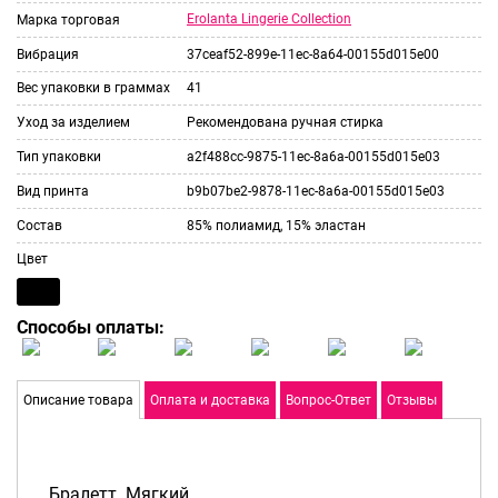
Erolanta Lingerie Collection
Марка торговая
Вибрация
37ceaf52-899e-11ec-8a64-00155d015e00
Вес упаковки в граммах
41
Уход за изделием
Рекомендована ручная стирка
Тип упаковки
a2f488cc-9875-11ec-8a6a-00155d015e03
Вид принта
b9b07be2-9878-11ec-8a6a-00155d015e03
Состав
85% полиамид, 15% эластан
Цвет
Способы оплаты:
Описание товара
Оплата и доставка
Вопрос-Ответ
Отзывы
Бралетт. Мягкий