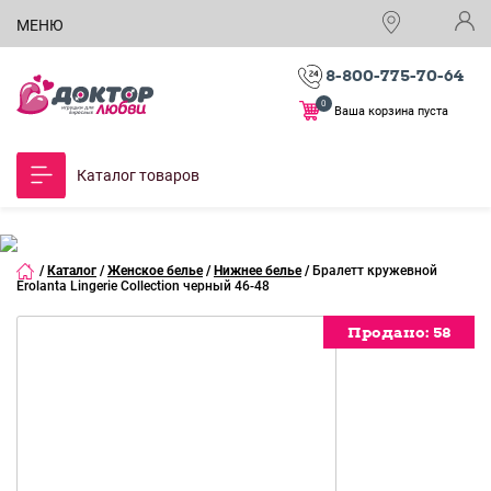
МЕНЮ
8-800-775-70-64
0
Ваша корзина пуста
Каталог товаров
/
Каталог
/
Женское белье
/
Нижнее белье
/
Бралетт кружевной
Erolanta Lingerie Collection черный 46-48
Продано:
Продано:
Продано:
Продано:
Продано:
Продано:
Продано:
Продано:
Продано:
Продано:
Продано:
Продано:
58
58
58
58
58
58
58
58
58
58
58
58