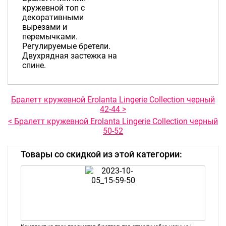
кружевной топ с
декоративными
вырезами и
перемычками.
Регулируемые бретели.
Двухрядная застежка на
спине.
Бралетт кружевной Erolanta Lingerie Collection черный
42-44 >
< Бралетт кружевной Erolanta Lingerie Collection черный
50-52
Товары со скидкой из этой категории: