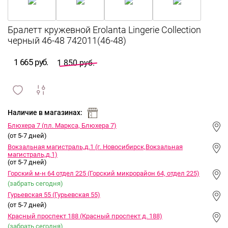
Бралетт кружевной Erolanta Lingerie Collection
черный 46-48 742011(46-48)
1 665 руб.
1 850 руб.
сравнить
ИЗБРАННОЕ
и
Наличие в магазинах:
Блюхера 7 (пл. Маркса, Блюхера 7)
(от 5-7 дней)
Вокзальная магистраль,д.1 (г. Новосибирск,Вокзальная
магистраль,д.1)
(от 5-7 дней)
Горский м-н 64 отдел 225 (Горский микрорайон 64, отдел 225)
(забрать сегодня)
Гурьевская 55 (Гурьевская 55)
(от 5-7 дней)
Красный проспект 188 (Красный проспект д. 188)
(забрать сегодня)